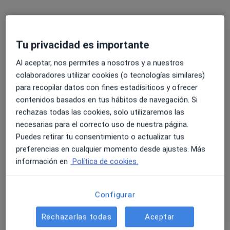
Tu privacidad es importante
Al aceptar, nos permites a nosotros y a nuestros
María Gálvez Guerrero
colaboradores utilizar cookies (o tecnologías similares)
·
Ver más
Psicóloga, Psicóloga infantil
para recopilar datos con fines estadísiticos y ofrecer
15 opiniones
contenidos basados en tus hábitos de navegación. Si
rechazas todas las cookies, solo utilizaremos las
Dirección
Online
necesarias para el correcto uso de nuestra página.
Puedes retirar tu consentimiento o actualizar tus
preferencias en cualquier momento desde ajustes. Más
Calle de la Procuradora Ascensión García Ortíz , Edificio Cartuja Center, 2ª Planta, Tomares
•
Mapa
información en
Política de cookies.
ISPneuro Psicología y Neuropsicología Silvia Arévalo
Primera visita Psicología
70 €
Configurar
Este especialista no ofrece reserva de cita online en esta dirección.
Rechazarlas todas
Aceptar
Pedir una cita