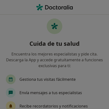
Men
Insomnio • Tomares, Sevilla
Filtros
• 1
Mapa
Especialistas en Insomnio en Tomares
Cuida de tu salud
Así organizamos los resultados
Encuentra los mejores especialistas y pide cita.
Descarga la App y accede gratuitamente a funciones
¿Qué especialidad estás buscando?
exclusivas para ti:
Psicólogo
Psicólogo infantil
Psiquiatra
Gestiona tus visitas fácilmente
Envía mensajes a tus especialistas
Recibe recordatorios y notificaciones