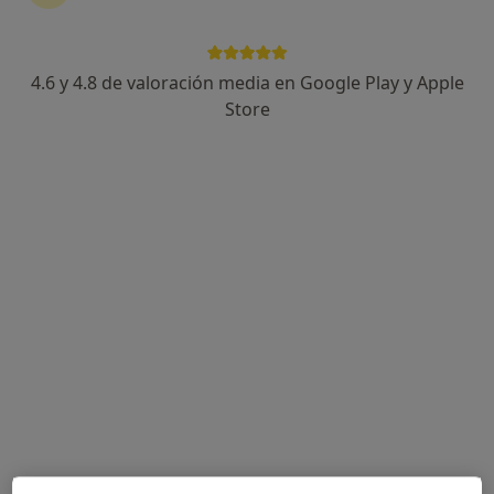
4.6 y 4.8 de valoración media en Google Play y Apple
Store
Opción de pago online
Andrea Rovetta
·
Ver más
Terapeuta complementaria
4 opiniones
Dirección
Online
Avinguda de Vallderoure, 15, Calella
•
Mapa
Consulta presencial
Atención en el domicilio del paciente
60 €
Este especialista no ofrece reserva de cita online en esta dirección.
Pedir una cita