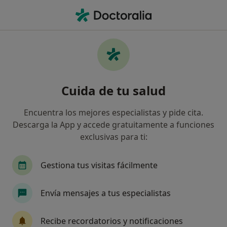
Men
Intolerancias Alimentarias • Calella, Barcelona
Filtros
• 1
Seguro
Mapa
Especialistas en Intolerancias alimentarias
Cuida de tu salud
en Calella
Así organizamos los resultados
Encuentra los mejores especialistas y pide cita.
Descarga la App y accede gratuitamente a funciones
exclusivas para ti:
¿Qué especialidad estás buscando?
Terapeuta complementario
Dietista Nutricion
Gestiona tus visitas fácilmente
Envía mensajes a tus especialistas
Recibe recordatorios y notificaciones