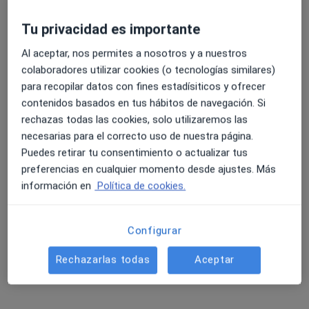
Tu privacidad es importante
Al aceptar, nos permites a nosotros y a nuestros
colaboradores utilizar cookies (o tecnologías similares)
para recopilar datos con fines estadísiticos y ofrecer
contenidos basados en tus hábitos de navegación. Si
rechazas todas las cookies, solo utilizaremos las
Opción de pago online
necesarias para el correcto uso de nuestra página.
Tatiana Bezakova Krchova
Puedes retirar tu consentimiento o actualizar tus
preferencias en cualquier momento desde ajustes. Más
·
Ver más
Terapeuta complementaria
información en
Política de cookies.
21 opiniones
Experta en cambio hormonal y peri-menopausia
Graduada en CCC Madrid, PNI en Regenera y
Configurar
Ayurveda
Rechazarlas todas
Aceptar
Los pacientes valoran en mi cercanía, alta empatía
Dirección
Online