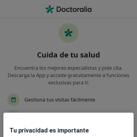
Men
Pie Cavo • Zafarraya, Granada
Filtros
• 1
Mapa
Especialistas en Pie cavo en Zafarraya
Cuida de tu salud
Así organizamos los resultados
Encuentra los mejores especialistas y pide cita.
Descarga la App y accede gratuitamente a funciones
¿Qué especialidad estás buscando?
exclusivas para ti:
Podólogo
Gestiona tus visitas fácilmente
Envía mensajes a tus especialistas
Tu privacidad es importante
Recibe recordatorios y notificaciones