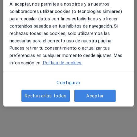
Al aceptar, nos permites a nosotros y a nuestros
colaboradores utilizar cookies (o tecnologías similares)
para recopilar datos con fines estadísiticos y ofrecer
4.6 y 4.8 de valoración media en Google Play y Apple
Rosi Ruiz Jiménez
contenidos basados en tus hábitos de navegación. Si
Store
·
Ver más
Podóloga
rechazas todas las cookies, solo utilizaremos las
266 opiniones
necesarias para el correcto uso de nuestra página.
Puedes retirar tu consentimiento o actualizar tus
Dirección
Online
preferencias en cualquier momento desde ajustes. Más
información en
Política de cookies.
C. Union del Llano 2, Zafarraya
•
Mapa
Rosi Ruiz Podología
Configurar
Primera visita Podología
40 €
Rechazarlas todas
Aceptar
Este especialista no ofrece reserva de cita online en esta dirección.
Pedir una cita
Búsquedas relacionadas