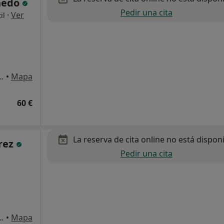
nedo
Pedir una cita
·
Ver
il
nomía de Galicia 40, Cee
•
Mapa
60 €
La reserva de cita online no está dispon
rez
Pedir una cita
nomía de Galicia 40, Cee
•
Mapa