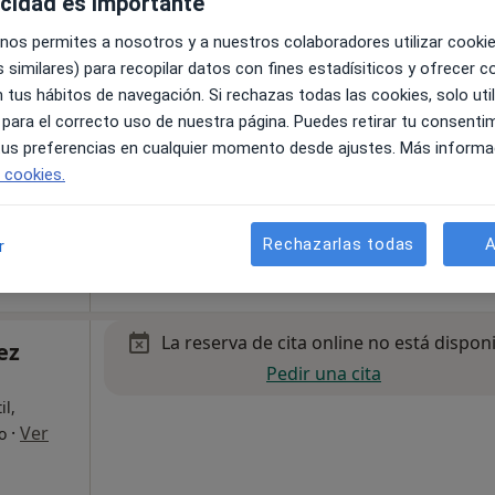
acidad es importante
 nos permites a nosotros y a nuestros colaboradores utilizar cooki
 similares) para recopilar datos con fines estadísiticos y ofrecer 
 tus hábitos de navegación. Si rechazas todas las cookies, solo uti
 para el correcto uso de nuestra página. Puedes retirar tu consenti
 tus preferencias en cualquier momento desde ajustes. Más informa
e cookies.
pa
Rechazarlas todas
A
r
65 €
La reserva de cita online no está dispon
ez
Pedir una cita
il,
·
Ver
o