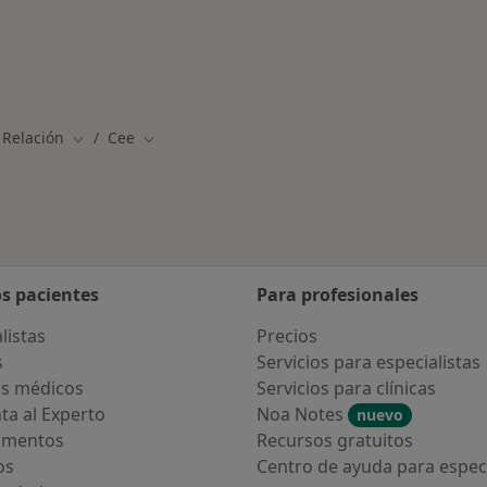
medades en Cee
 Relación
Cee
Cambiar de ciudad
Cambiar de ciudad
os pacientes
Para profesionales
listas
Precios
s
Servicios para especialistas
s médicos
Servicios para clínicas
ta al Experto
Noa Notes
nuevo
amentos
Recursos gratuitos
os
Centro de ayuda para especi