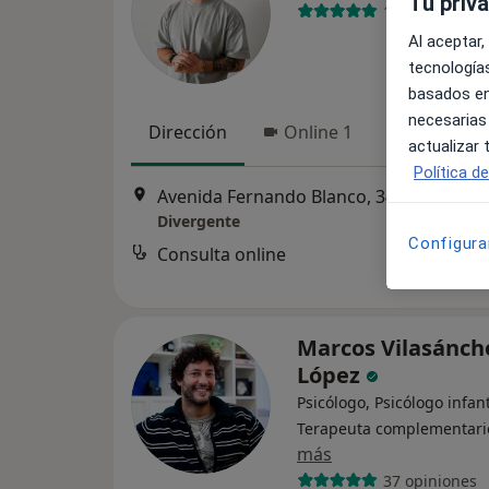
Tu priv
179 opiniones
Al aceptar,
tecnologías
basados en
necesarias
Dirección
Online 1
Online 2
actualizar
Política d
Avenida Fernando Blanco, 34a, Cee
•
Ma
Divergente
Configura
Consulta online
Marcos Vilasánch
López
Psicólogo, Psicólogo infant
Terapeuta complementari
más
37 opiniones