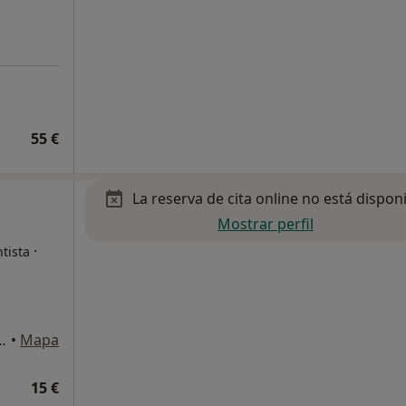
55 €
La reserva de cita online no está dispon
Mostrar perfil
·
tista
nomía de Galicia 40, Cee
•
Mapa
15 €