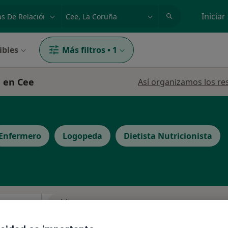
dad, enfermedad o nombre
p. ej. Madrid
Iniciar
ibles
Más filtros
•
1
n en Cee
Así organizamos los re
Enfermero
Logopeda
Dietista Nutricionista
La reserva de cita online no está dispon
is
Pedir una cita