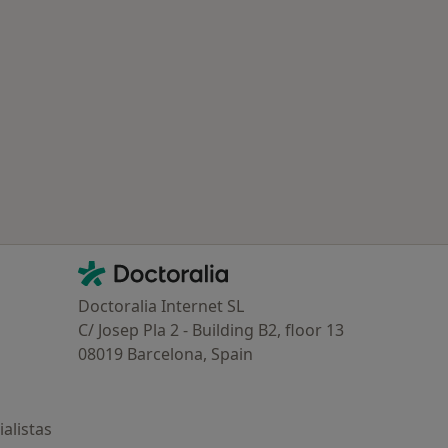
Contacto
Doctoralia - Página de inicio
Doctoralia Internet SL
C/ Josep Pla 2 - Building B2, floor 13
08019 Barcelona, Spain
alistas