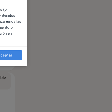
es (o
contenidos
lizaremos las
miento o
ción en
ceptar
ible