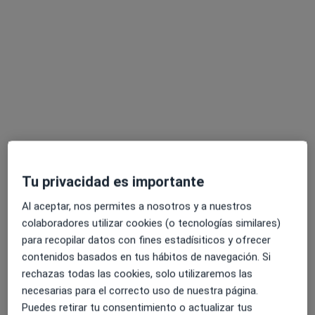
Opción de pago online
Luis Lopez Vilar
Tu privacidad es importante
Médico de familia
28 opiniones
Al aceptar, nos permites a nosotros y a nuestros
colaboradores utilizar cookies (o tecnologías similares)
Dirección
Online
para recopilar datos con fines estadísiticos y ofrecer
contenidos basados en tus hábitos de navegación. Si
rechazas todas las cookies, solo utilizaremos las
Rúa de Urzáiz 37 1º A, Vigo
•
Mapa
necesarias para el correcto uso de nuestra página.
Cínica Urzaiz (Psicotecnico)
Puedes retirar tu consentimiento o actualizar tus