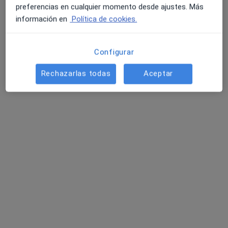
Visita Medicina Familiar y Comunitaria
40 €
preferencias en cualquier momento desde ajustes. Más
Este especialista no ofrece reserva de cita online en esta dirección.
información en
Política de cookies.
Pedir una cita
Configurar
Rechazarlas todas
Aceptar
Dr. Luis Novoa Lamazares
·
Ver más
Dermatólogo
87 opiniones
Avda. García Barbón, 52, Vigo
•
Mapa
Clinica Villoria
Visita Dermatología
110 €