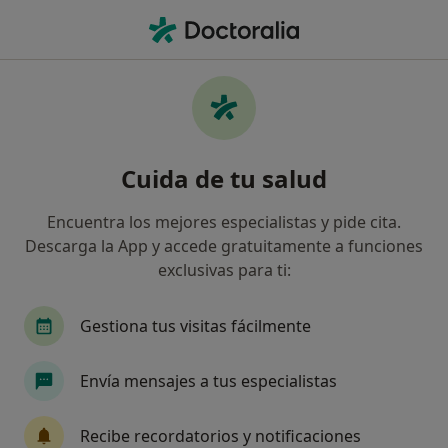
Men
Psoriasis • Vigo, Pontevedra
Filtros
• 1
Seguro
Mapa
Especialistas en Psoriasis en Vigo
Cuida de tu salud
Así organizamos los resultados
Encuentra los mejores especialistas y pide cita.
Descarga la App y accede gratuitamente a funciones
¿Qué especialidad estás buscando?
exclusivas para ti:
Dermatólogo
Dermatólogo infantil
Médic
Gestiona tus visitas fácilmente
Envía mensajes a tus especialistas
Recibe recordatorios y notificaciones