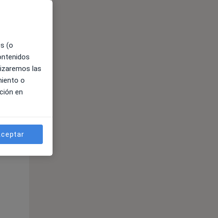
es (o
contenidos
lizaremos las
miento o
ción en
ible
ceptar