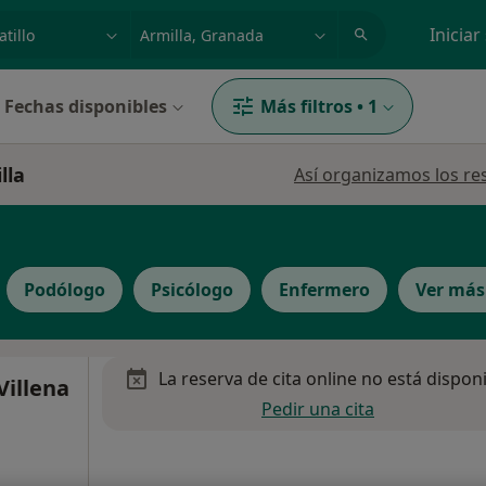
dad, enfermedad o nombre
p. ej. Madrid
Iniciar
Fechas disponibles
Más filtros
•
1
lla
Así organizamos los re
Podólogo
Psicólogo
Enfermero
Ver más
La reserva de cita online no está dispon
Villena
Pedir una cita