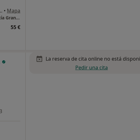
 34, Bajo, Local 2, Granada
•
Mapa
CIRTEMA - Clínica de Fisioterapia y Osteopatía Granada
55 €
La reserva de cita online no está dispon
z
Pedir una cita
3