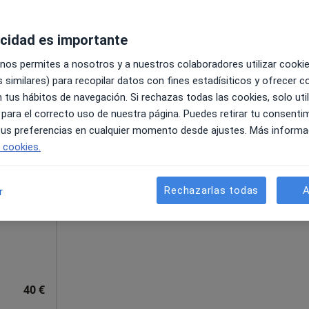
acidad es importante
4, Granada
•
Mapa
 nos permites a nosotros y a nuestros colaboradores utilizar cooki
45 €
 similares) para recopilar datos con fines estadísiticos y ofrecer 
 tus hábitos de navegación. Si rechazas todas las cookies, solo uti
 para el correcto uso de nuestra página. Puedes retirar tu consenti
 tus preferencias en cualquier momento desde ajustes. Más informa
La reserva de cita online no está dispon
e cookies.
Casado
Pedir una cita
Rechazarlas todas
A
r
40 €