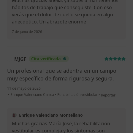
Muchas gracias Sheila, ya sabes a mantener los
hábitos de trabajo que conseguiste. Con eso
verás que el dolor de cuello se queda en algo
anecdótico. Un abrazote enorme
7 de junio de 2026
MJGF
Cita verificada
M
Un profesional que se adentra en un campo
muy específico de forma rigurosa y segura.
11 de mayo de 2026
en opinión del usu
•
Enrique Valenciano Clinica
•
Rehabilitación vestibular
•
Reportar
Enrique Valenciano Montellano
Muchas gracias María José, la rehabilitación
vestibular es compleja y los síntomas son