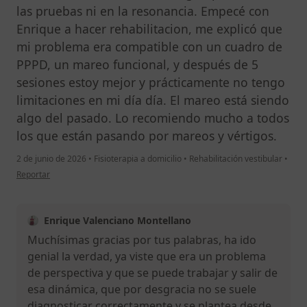
las pruebas ni en la resonancia. Empecé con
Enrique a hacer rehabilitacion, me explicó que
mi problema era compatible con un cuadro de
PPPD, un mareo funcional, y después de 5
sesiones estoy mejor y prácticamente no tengo
limitaciones en mi día día. El mareo está siendo
algo del pasado. Lo recomiendo mucho a todos
los que están pasando por mareos y vértigos.
2 de junio de 2026
•
Fisioterapia a domicilio
•
Rehabilitación vestibular
•
en opinión del usuario A.V.M
Reportar
Enrique Valenciano Montellano
Muchísimas gracias por tus palabras, ha ido
genial la verdad, ya viste que era un problema
de perspectiva y que se puede trabajar y salir de
esa dinámica, que por desgracia no se suele
diagnosticar correctamente y se plantea desde