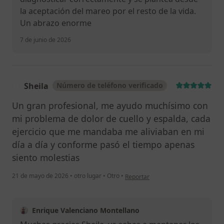
la aceptación del mareo por el resto de la vida.
Un abrazo enorme
7 de junio de 2026
Sheila
Número de teléfono verificado
S
Un gran profesional, me ayudo muchísimo con
mi problema de dolor de cuello y espalda, cada
ejercicio que me mandaba me aliviaban en mi
día a día y conforme pasó el tiempo apenas
siento molestias
en opinión del usuario Sheila
21 de mayo de 2026
•
otro lugar
•
Otro
•
Reportar
Enrique Valenciano Montellano