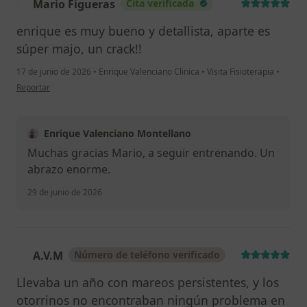
Mario Figueras
Cita verificada
M
enrique es muy bueno y detallista, aparte es
súper majo, un crack!!
17 de junio de 2026
•
Enrique Valenciano Clinica
•
Visita Fisioterapia
•
en opinión del usuario Mario Figueras
Reportar
Enrique Valenciano Montellano
Muchas gracias Mario, a seguir entrenando. Un
abrazo enorme.
29 de junio de 2026
A.V.M
Número de teléfono verificado
A
Llevaba un año con mareos persistentes, y los
otorrinos no encontraban ningún problema en