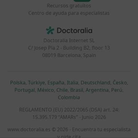
Recursos gratuitos
Centro de ayuda para especialistas
Contacto
Doctoralia - Página de inicio
Doctoralia Internet SL
C/ Josep Pla 2 - Building B2, floor 13
08019 Barcelona, Spain
se abre en una nueva pestaña
se abre en una nueva pestaña
se abre en una nueva pestaña
se abre en una nueva pes
se abre en 
se a
Polska
,
Türkiye
,
España
,
Italia
,
Deutschland
,
Česko
,
se abre en una nueva pestaña
se abre en una nueva pestaña
se abre en una nueva pestaña
se abre en una nueva p
se abre en 
se abr
Portugal
,
México
,
Chile
,
Brasil
,
Argentina
,
Perú
,
se abre en una nueva pe
Colombia
REGLAMENTO (EU) 2022/2065 (DSA) art. 24:
15.395.179 “AMARs” - Junio 2026
www.doctoralia.es © 2026 - Encuentra tu especialista
y pide cita