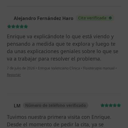
Alejandro Fernández Haro
Cita verificada
A
Enrique va explicándote lo que está viendo y
pensando a medida que te explora y luego te
da unas explicaciones geniales sobre lo que se
va a trabajar para resolver el problema.
7 de julio de 2026
•
Enrique Valenciano Clinica
•
Fisioterapia manual
•
en opinión del usuario Alejandro Fernández Haro
Reportar
LM
Número de teléfono verificado
L
Tuvimos nuestra primera visita con Enrique.
Desde el momento de pedir la cita, ya se