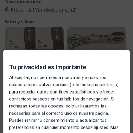
Tipos de consulta
Presencial
Ver direcciones (2)
Fotos y vídeos
Tu privacidad es importante
Ver galería (17)
Al aceptar, nos permites a nosotros y a nuestros
colaboradores utilizar cookies (o tecnologías similares)
para recopilar datos con fines estadísiticos y ofrecer
Mostrar más detalles
sobre la experiencia
contenidos basados en tus hábitos de navegación. Si
rechazas todas las cookies, solo utilizaremos las
necesarias para el correcto uso de nuestra página.
Novedades
Puedes retirar tu consentimiento o actualizar tus
preferencias en cualquier momento desde ajustes. Más
Enrique Valenciano Montellano