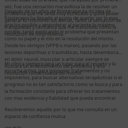
vez. Fue una sensación maravillosa la de resolver un
Después de los años de fisioterapeuta mi idea de
problema que me tenia muy estresado y quise poder
fisioterapia ha llegado al punto de querer ser lo mas
generar lo mismo en los demás, tanto la sensación de
preciso posible y empoderar al paciente lo máximo
tranquilidad y confianza que me transmitió como la
posible, tanto explicando el problema que presentan
resolución de mi problema.
como su papel y el mío en la resolución del mismo.
Desde los vértigos (VPPB o mareo), pasando por las
lesiones deportivas o traumáticas, hasta desembocar
en dolor neural, muscular o articular siempre se
Mi clínica siempre será un lugar para el respeto y la
buscara un entendimiento del problema y una
escucha activa, para proponer tratamientos y no
resolución consensuada del mismo.
imponerlos, para buscar alternativas terapéuticas si el
progreso no es tan satisfactorio como se busca y para
la formación constante para ofrecer los tratamientos
con mas evidencia y fiabilidad que pueda encontrar.
Resolveremos aquello por lo que me consulta en un
espacio de confianza mutua
Sobre mí
ver más