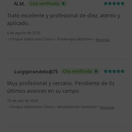
N.M.
Cita verificada
N
Trato excelente y profesional de diez, atento y
aplicado.
6 de agosto de 2026
en opinión del usuario
•
Enrique Valenciano Clinica
•
Fisioterapia deportiva
•
Reportar
Luigipirandelo@75
Cita verificada
L
Muy profesional y cercano. Pendiente de lls
últimos avances en su campo
25 de julio de 2026
en opinión del usu
•
Enrique Valenciano Clinica
•
Rehabilitación vestibular
•
Reportar