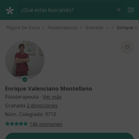
Men
¿Qué estás buscando?
Página De Inicio
Fisioterapeuta
Granada
Enrique V
Cambiar de ciu
Enrique Valenciano Montellano
sobre las especializaciones
Fisioterapeuta
·
Ver más
Granada
2 direcciones
Núm. Colegiado: 9710
146 opiniones