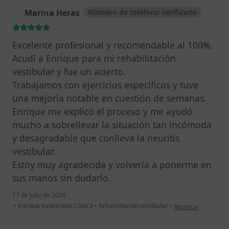
Marina Heras
Número de teléfono verificado
M
Excelente profesional y recomendable al 100%.
Acudí a Enrique para mi rehabilitación
vestibular y fue un acierto.
Trabajamos con ejercicios específicos y tuve
una mejoría notable en cuestión de semanas.
Enrique me explicó el proceso y me ayudó
mucho a sobrellevar la situación tan incómoda
y desagradable que conlleva la neuritis
vestibular.
Estoy muy agradecida y volvería a ponerme en
sus manos sin dudarlo.
17 de julio de 2026
en opinión del usu
•
Enrique Valenciano Clinica
•
Rehabilitación vestibular
•
Reportar