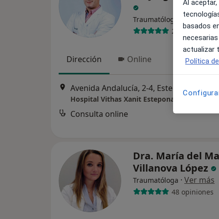
Al aceptar,
tecnologías
·
Ver más
Traumatólogo
basados en
20 opiniones
necesarias
actualizar
Dirección
Online
Política d
Avenida Andalucía, 2-4, Estepona
•
Map
Configura
Hospital Vithas Xanit Estepona
Consulta online
Dra. María del Ma
Villanova López
·
Ver más
Traumatóloga
48 opiniones