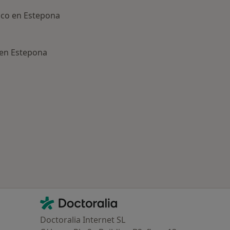
ico en Estepona
 en Estepona
ía: Otras enfermedades en Estepona
Contacto
Doctoralia - Página de inicio
Doctoralia Internet SL