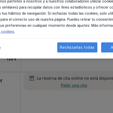
 nos permites a nosotros y a nuestros colaboradores utilizar cooki
 similares) para recopilar datos con fines estadísiticos y ofrecer 
 tus hábitos de navegación. Si rechazas todas las cookies, solo uti
 para el correcto uso de nuestra página. Puedes retirar tu consenti
 tus preferencias en cualquier momento desde ajustes. Más informa
e cookies.
a
Rechazarlas todas
A
r
120 €
La reserva de cita online no está dispon
r
Pedir una cita