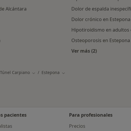
de Alcántara
Dolor de espalda inespecíf
Dolor crónico en Estepona
Hipotiroidismo en adultos
a
Osteoporosis en Estepona
Ver más (2)
Más en esta categor
Túnel Carpiano
Estepona
Cambiar de ciudad
Cambiar de ciudad
os pacientes
Para profesionales
listas
Precios