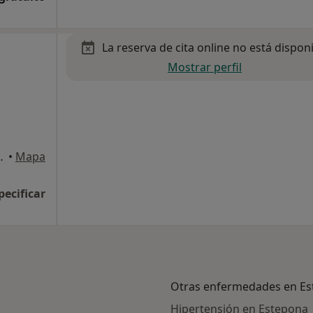
La reserva de cita online no está dispon
Mostrar perfil
o C-D, San Pedro de Alcántara
•
Mapa
pecificar
Otras enfermedades en E
Hipertensión en Estepona