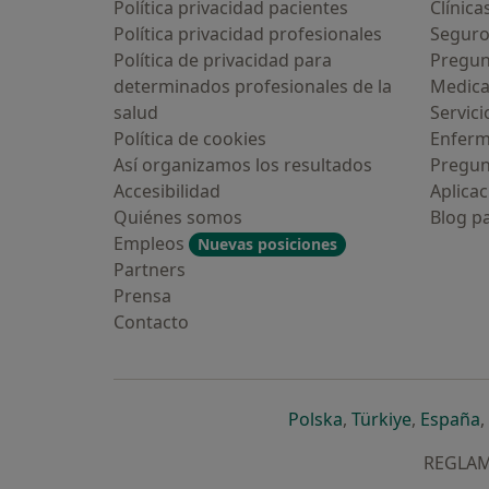
Política privacidad pacientes
Clínica
Política privacidad profesionales
Seguro
Política de privacidad para
Pregun
determinados profesionales de la
Medic
salud
Servici
Política de cookies
Enfer
Así organizamos los resultados
Pregun
Accesibilidad
Aplicac
Quiénes somos
Blog p
Empleos
Nuevas posiciones
Partners
Prensa
Contacto
se abre en una n
se abre 
s
Polska
,
Türkiye
,
España
,
REGLAME