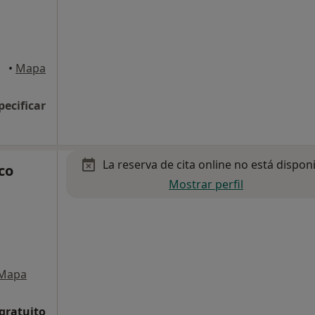
tara
•
Mapa
pecificar
La reserva de cita online no está dispon
co
Mostrar perfil
Mapa
 gratuito