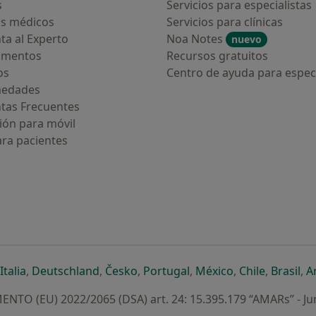
s
Servicios para especialistas
s médicos
Servicios para clínicas
ta al Experto
Noa Notes
nuevo
amentos
Recursos gratuitos
os
Centro de ayuda para especi
medades
tas Frecuentes
ión para móvil
ara pacientes
ueva pestaña
en una nueva pestaña
e abre en una nueva pestaña
se abre en una nueva pestaña
se abre en una nueva pestaña
se abre en una nueva pestaña
se abre en una nueva p
se abre en una
se abre e
se
Italia
,
Deutschland
,
Česko
,
Portugal
,
México
,
Chile
,
Brasil
,
A
NTO (EU) 2022/2065 (DSA) art. 24: 15.395.179 “AMARs” - Ju