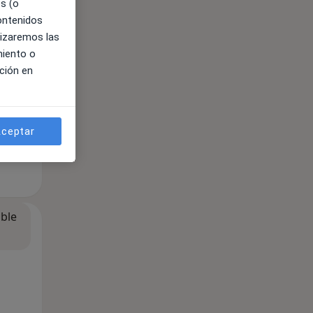
es (o
contenidos
lizaremos las
miento o
ción en
ceptar
ible