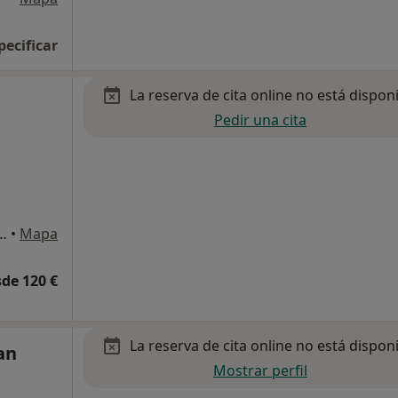
pecificar
La reserva de cita online no está dispon
Pedir una cita
xa, Local 8 Alto 29670 San Pedro De Alcantara Málaga España, Marbella
•
Mapa
de 120 €
La reserva de cita online no está dispon
an
Mostrar perfil