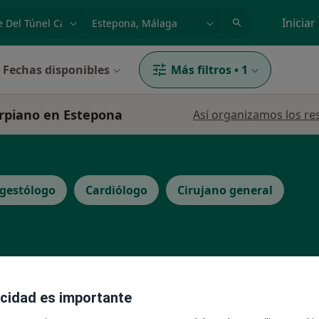
dad, enfermedad o nombre
p. ej. Madrid
Iniciar
Fechas disponibles
Más filtros
•
1
arpiano en Estepona
Así organizamos los re
gestólogo
Cardiólogo
Cirujano general
La reserva de cita online no está dispon
acidad es importante
Pedir una cita
Donaire