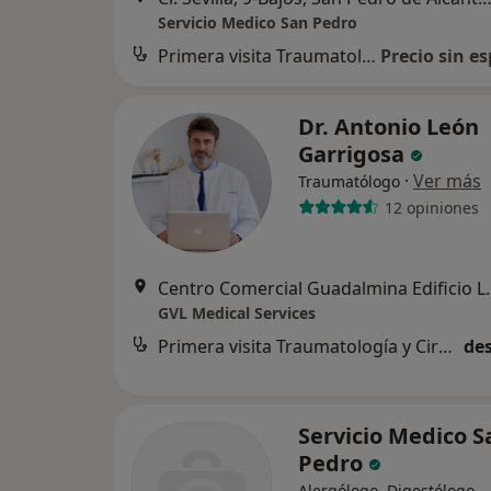
Servicio Medico San Pedro
Primera visita Traumatología y Cirugía Ortopédica
Precio sin es
Dr. Antonio León
Garrigosa
·
Ver más
Traumatólogo
12 opiniones
Centro Comercial Guadalmina Edificio La Cai
GVL Medical Services
Primera visita Traumatología y Cirugía Ortopédica
des
Servicio Medico S
Pedro
Alergólogo, Digestólogo,