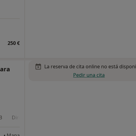
250 €
La reserva de cita online no está dispon
Cara
Pedir una cita
3
Dirección 4
tara
•
Mapa