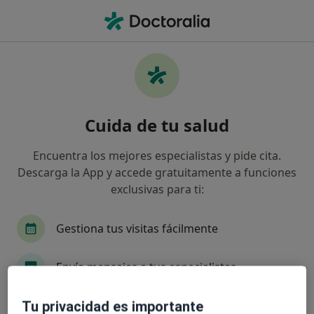
Men
Sobrepeso • Cieza, Murcia
Filtros
• 1
Seguro
Mapa
Especialistas en Sobrepeso en Cieza
Cuida de tu salud
Así organizamos los resultados
Encuentra los mejores especialistas y pide cita.
Descarga la App y accede gratuitamente a funciones
¿Qué especialidad estás buscando?
exclusivas para ti:
Gestiona tus visitas fácilmente
Envía mensajes a tus especialistas
Recibe recordatorios y notificaciones
Tu privacidad es importante