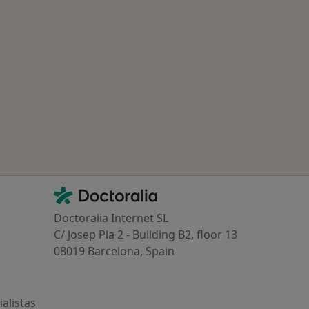
ía: Otras enfermedades en Pontevedra
Contacto
Doctoralia - Página de inicio
Doctoralia Internet SL
C/ Josep Pla 2 - Building B2, floor 13
08019 Barcelona, Spain
alistas