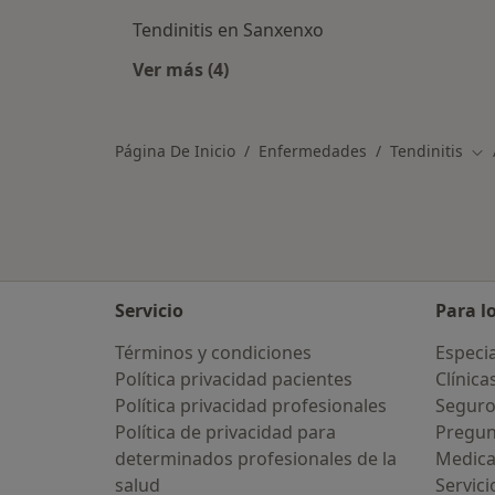
Tendinitis en Sanxenxo
Ver más (4)
Más en esta categoría: Ciudades ce
Página De Inicio
Enfermedades
Tendinitis
Cam
Servicio
Para l
Términos y condiciones
Especia
Política privacidad pacientes
Clínica
Política privacidad profesionales
Seguro
Política de privacidad para
Pregun
determinados profesionales de la
Medic
salud
Servici