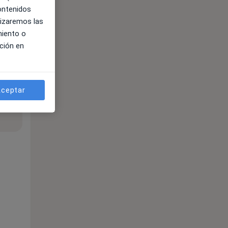
contenidos
lizaremos las
miento o
ción en
ceptar
ible