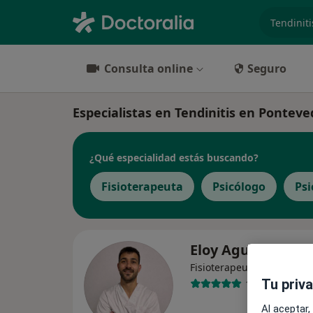
especiali
Consulta online
Seguro
Especialistas en Tendinitis en Ponteve
¿Qué especialidad estás buscando?
Fisioterapeuta
Psicólogo
Ps
Eloy Agulla Gago
·
Ver más
Fisioterapeuta
Tu priv
13 opiniones
Al aceptar,