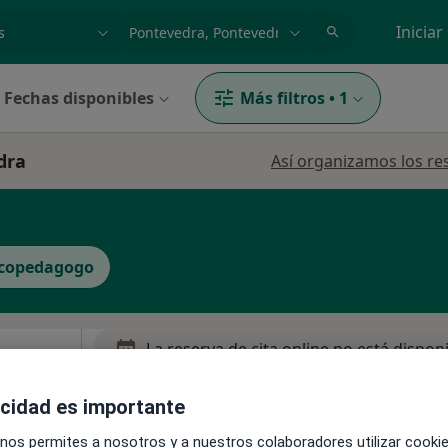
dad, enfermedad o nombre
p. ej. Madrid
Iniciar
Fechas disponibles
Más filtros
•
1
dra
Así organizamos los re
icopedagogo
La reserva de cita online no está dispon
Pedir una cita
acidad es importante
 nos permites a nosotros y a nuestros colaboradores utilizar cooki