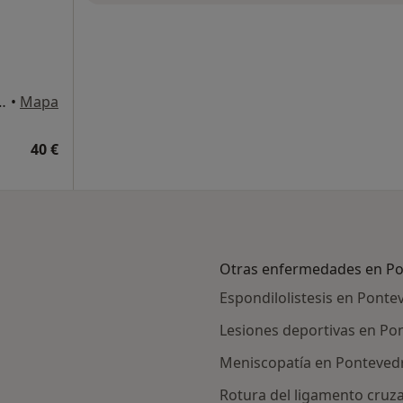
1, oficina 312, Pontevedra
•
Mapa
40 €
Otras enfermedades en P
Espondilolistesis en Ponte
Lesiones deportivas en Po
Meniscopatía en Ponteved
Rotura del ligamento cruz