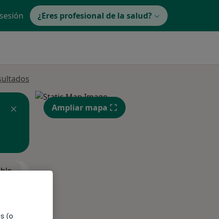
 sesión
¿Eres profesional de la salud?
sultados
Ampliar mapa
ible
es (o