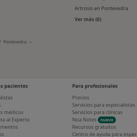
Artrosis en Pontevedra
Ver más (6)
rcanas a Pontevedra
Más en esta categor
Pontevedra
biar de ciudad
Cambiar de ciudad
os pacientes
Para profesionales
listas
Precios
s
Servicios para especialistas
s médicos
Servicios para clínicas
ta al Experto
Noa Notes
nuevo
amentos
Recursos gratuitos
os
Centro de ayuda para especi