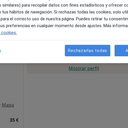
 similares) para recopilar datos con fines estadísiticos y ofrecer 
 tus hábitos de navegación. Si rechazas todas las cookies, solo uti
•
Mapa
 para el correcto uso de nuestra página. Puedes retirar tu consenti
 tus preferencias en cualquier momento desde ajustes. Más informa
35 €
e cookies.
Rechazarlas todas
A
r
La reserva de cita online no está dispon
Mostrar perfil
•
Mapa
35 €