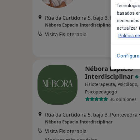
tecnologías
basados en
Rúa da Curtidoira 5, bajo 3, Pontevedra
necesarias
Nébora Espacio Interdisciplinar
actualizar
Visita Fisioterapia
Política d
Configura
Nébora Espacio
Interdisciplinar
Fisioterapeuta, Psicólogo,
Psicopedagogo
36 opiniones
Rúa da Curtidoira 5, bajo 3, Pontevedra
Nébora Espacio Interdisciplinar
Visita Fisioterapia