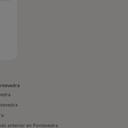
ontevedra
vedra
ntevedra
ra
ado anterior en Pontevedra