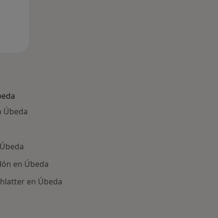
beda
n Úbeda
n Úbeda
talón en Úbeda
hlatter en Úbeda
ría: Otras enfermedades en Úbeda