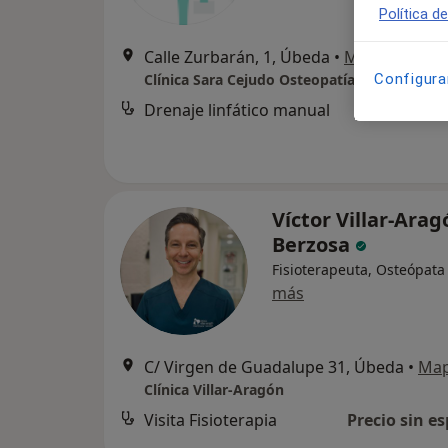
Política d
Calle Zurbarán, 1, Úbeda
•
Mapa
Clínica Sara Cejudo Osteopatía y Fisioterapi
Configura
Drenaje linfático manual
Víctor Villar-Arag
Berzosa
Fisioterapeuta, Osteópata
más
C/ Virgen de Guadalupe 31, Úbeda
•
Ma
Clínica Villar-Aragón
Visita Fisioterapia
Precio sin es