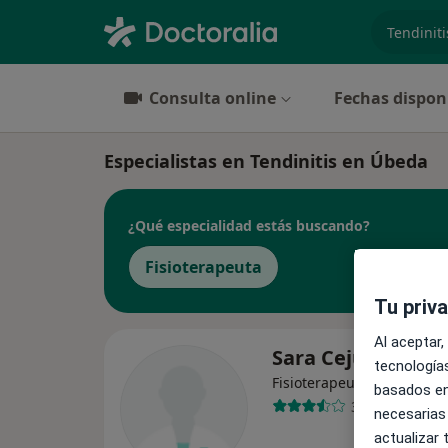
especiali
Consulta online
Fechas dispon
Especialistas en Tendinitis en Úbeda
¿Qué especialidad estás buscando?
Fisioterapeuta
Tu priv
Al aceptar,
Sara Cejudo Pére
tecnologías
·
Ver más
Fisioterapeuta
basados en
3 opiniones
necesarias
actualizar