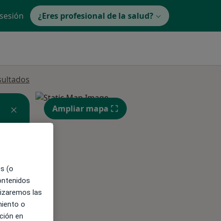
 sesión
¿Eres profesional de la salud?
sultados
Ampliar mapa
es (o
ible
contenidos
lizaremos las
miento o
ción en