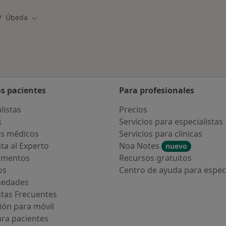
Úbeda
biar de ciudad
Cambiar de ciudad
os pacientes
Para profesionales
listas
Precios
s
Servicios para especialistas
s médicos
Servicios para clínicas
ta al Experto
Noa Notes
nuevo
amentos
Recursos gratuitos
os
Centro de ayuda para especi
medades
tas Frecuentes
ión para móvil
ara pacientes