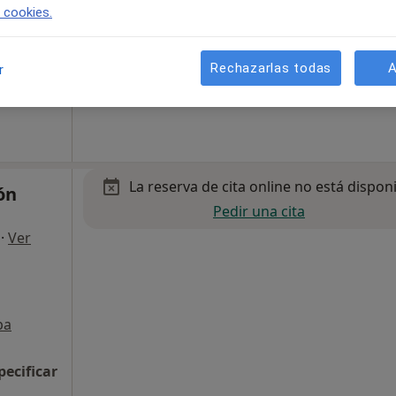
e cookies.
Rechazarlas todas
A
a
r
45 €
La reserva de cita online no está dispon
ón
Pedir una cita
·
Ver
pa
pecificar