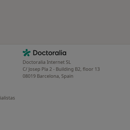
Contacto
Doctoralia - Página de inicio
Doctoralia Internet SL
C/ Josep Pla 2 - Building B2, floor 13
08019 Barcelona, Spain
alistas