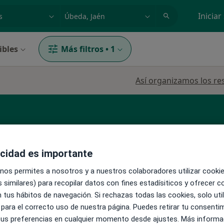
dad, enfermedad o nombre
p. ej. Madrid
Iniciar
ibles
Más filtros
•
1
Así organizamos los re
acidad es importante
 nos permites a nosotros y a nuestros colaboradores utilizar cooki
La reserva de cita online no está dispon
z
 similares) para recopilar datos con fines estadísiticos y ofrecer 
Pedir una cita
 tus hábitos de navegación. Si rechazas todas las cookies, solo uti
 para el correcto uso de nuestra página. Puedes retirar tu consenti
 tus preferencias en cualquier momento desde ajustes. Más informa