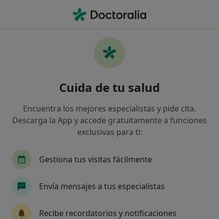
Men
Trastorno De Adaptación • Alzira, Valencia
Filtros
• 1
Seguro
Mapa
Especialistas en Trastorno de adaptación en
Cuida de tu salud
Alzira
Así organizamos los resultados
Encuentra los mejores especialistas y pide cita.
Descarga la App y accede gratuitamente a funciones
exclusivas para ti:
¿Qué especialidad estás buscando?
Psicólogo
Fisioterapeuta
Médico estético
Gestiona tus visitas fácilmente
Envía mensajes a tus especialistas
Recibe recordatorios y notificaciones