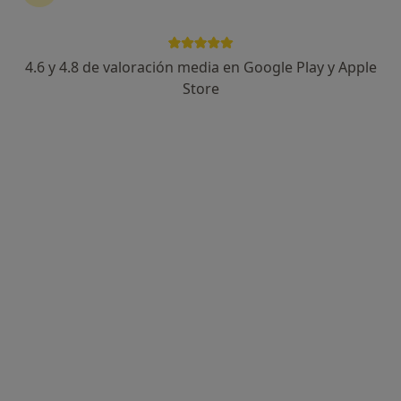
4.6 y 4.8 de valoración media en Google Play y Apple
Store
Opción de pago online
Concesa Martínez Tamayo
Psicóloga
17 opiniones
Dirección
Online
Plaza de la Generalitat 2 Entresuelo C, Alzira
•
Mapa
Gabinete de psicología Concesa Martínez
Consulta online
55 €
Este especialista no ofrece reserva de cita online en esta dirección.
Pedir una cita