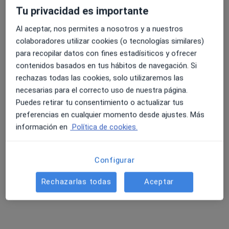
Este especialista no ofrece reserva de cita online en esta dirección.
Tu privacidad es importante
Al aceptar, nos permites a nosotros y a nuestros
Pedir una cita
colaboradores utilizar cookies (o tecnologías similares)
para recopilar datos con fines estadísiticos y ofrecer
contenidos basados en tus hábitos de navegación. Si
rechazas todas las cookies, solo utilizaremos las
necesarias para el correcto uso de nuestra página.
Puedes retirar tu consentimiento o actualizar tus
preferencias en cualquier momento desde ajustes. Más
información en
Política de cookies.
Dra. Encarna López Pedreño
·
Ver más
Configurar
Psicólogo
34 opiniones
Rechazarlas todas
Aceptar
Carrer Hort dels Frares, 21, 1º, 2ª, Alzira
•
Mapa
Consulta Privada Alzira
Primera visita Psicología
50 €