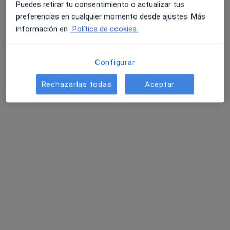
Puedes retirar tu consentimiento o actualizar tus
preferencias en cualquier momento desde ajustes. Más
información en
Política de cookies.
Configurar
Carolina García Baró
Rechazarlas todas
Aceptar
·
Ver más
Psicólogo
7 opiniones
Plaza del Mar Caribe, s/n, Coslada
•
Mapa
Carolina García Baró
Primera visita Psicología
Servicio gratuito
Este especialista no ofrece reserva de cita online en esta dirección.
Pedir una cita