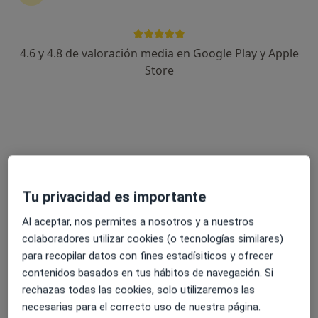
4.6 y 4.8 de valoración media en Google Play y Apple
Hada Berenguer
Store
·
Ver más
Psicóloga
64 opiniones
Dirección
Online
Calle Playa de la Caleta, Madrid
•
Mapa
Tu privacidad es importante
Centro de Psicología Hada Berenguer (Zona Barajas)
Primera visita Psicología
70 €
Al aceptar, nos permites a nosotros y a nuestros
colaboradores utilizar cookies (o tecnologías similares)
Este especialista no ofrece reserva de cita online en esta dirección.
para recopilar datos con fines estadísiticos y ofrecer
contenidos basados en tus hábitos de navegación. Si
Pedir una cita
rechazas todas las cookies, solo utilizaremos las
necesarias para el correcto uso de nuestra página.