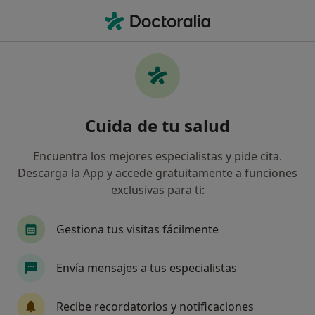
Men
Trastorno De Personalidad Evasiva • Coslada, Madrid
Filtros
• 1
Mapa
Especialistas en Trastorno de personalidad
Cuida de tu salud
evasiva en Coslada
Así organizamos los resultados
Encuentra los mejores especialistas y pide cita.
Descarga la App y accede gratuitamente a funciones
exclusivas para ti:
¿Qué especialidad estás buscando?
Psicólogo
Psicólogo infantil
Gestiona tus visitas fácilmente
Envía mensajes a tus especialistas
Recibe recordatorios y notificaciones