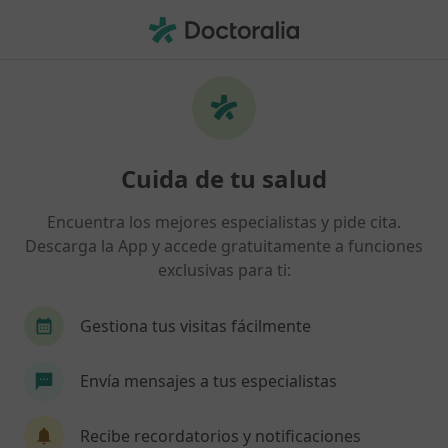
Men
Trastorno Obsesivo Compulsivo Toc • Elx, Alicante
Filtros
• 1
Seguro
Mapa
Especialistas en Trastorno obsesivo
Cuida de tu salud
compulsivo (TOC) en Elx
Así organizamos los resultados
Encuentra los mejores especialistas y pide cita.
Descarga la App y accede gratuitamente a funciones
exclusivas para ti:
¿Qué especialidad estás buscando?
Psicólogo
Psicólogo infantil
Psiquiatra
Gestiona tus visitas fácilmente
Envía mensajes a tus especialistas
Recibe recordatorios y notificaciones