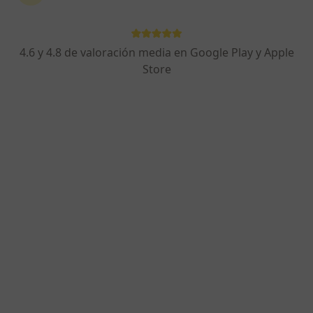
4.6 y 4.8 de valoración media en Google Play y Apple
Store
Opción de pago online
Lorenzo M. Vicente
·
Ver más
Psicólogo, Psicólogo infantil
22 opiniones
Dirección
Online
Carrer Poeta Miguel Hernandez, 2, Elche
•
Mapa
PSISANZ Psicología
Consulta psicológica
45 €
Este especialista no ofrece reserva de cita online en esta dirección.
Pedir una cita