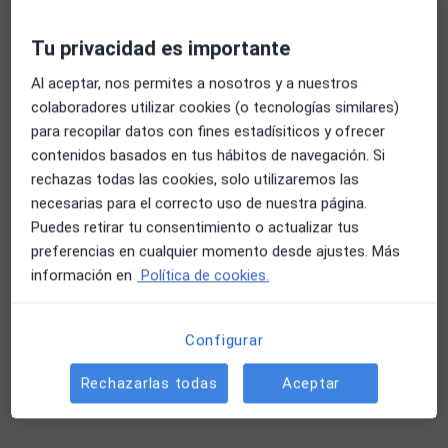
Dirección
Online
Tu privacidad es importante
Calle María de Maeztu, 10, Elche
•
Mapa
ATP (Active Psychology)
Al aceptar, nos permites a nosotros y a nuestros
colaboradores utilizar cookies (o tecnologías similares)
Primera visita Psicología
55 €
para recopilar datos con fines estadísiticos y ofrecer
Este especialista no ofrece reserva de cita online en esta dirección.
contenidos basados en tus hábitos de navegación. Si
rechazas todas las cookies, solo utilizaremos las
Pedir una cita
necesarias para el correcto uso de nuestra página.
Puedes retirar tu consentimiento o actualizar tus
preferencias en cualquier momento desde ajustes. Más
información en
Política de cookies.
Configurar
Rechazarlas todas
Aceptar
María Rubio Serna
·
Ver más
Psicóloga