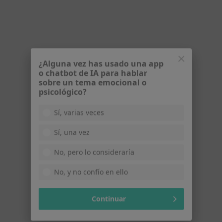
5 opiniones
C/Aspe nº 5 Entl, Elche
•
Mapa
Consultorio privado
Primera visita Psiquiatría
100 €
Este especialista no ofrece reserva de cita online en esta dirección.
¿Alguna vez has usado una app
Pedir una cita
o chatbot de IA para hablar
sobre un tema emocional o
psicológico?
Sí, varias veces
Sí, una vez
No, pero lo consideraría
No, y no confío en ello
eMe Clínica
·
Ver más
Dermatólogo, Enfermero, Fisioterapeuta
Continuar