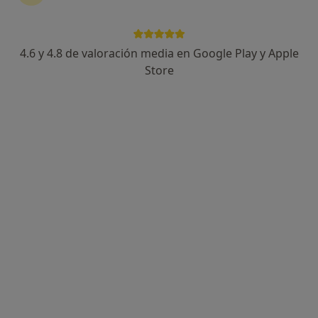
4.6 y 4.8 de valoración media en Google Play y Apple
Alberto Ruano Teruel
Store
·
Ver más
Psicólogo
51 opiniones
Dirección
Online
Carrer d'Isabel la Catòlica 11, Valencia
•
Mapa
WebPsicólogos - Valencia
Primera visita Psicología
65 €
Este especialista no ofrece reserva de cita online en esta dirección.
Pedir una cita