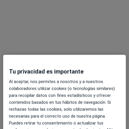
Ricardo Muñoz Puelles
·
Ver más
Psicólogo, Psicólogo infantil
44 opiniones
Tu privacidad es importante
Psicólogo General Sanitario
Mente Y Calma Psicólogos
Al aceptar, nos permites a nosotros y a nuestros
colaboradores utilizar cookies (o tecnologías similares)
Cercanía, comunicación y atención
para recopilar datos con fines estadísiticos y ofrecer
Dirección
Online
contenidos basados en tus hábitos de navegación. Si
rechazas todas las cookies, solo utilizaremos las
necesarias para el correcto uso de nuestra página.
Avinguda al Vedat 155, Torrent
•
Mapa
Puedes retirar tu consentimiento o actualizar tus
Mente y Calma Psicólogos