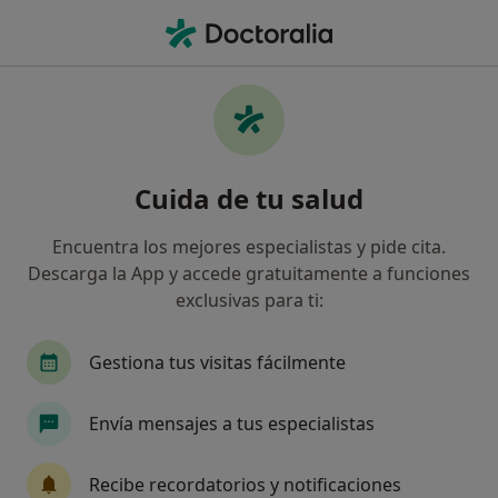
Men
Trastorno Por Atracón • Aldaia, Valencia
Filtros
• 1
Mapa
Especialistas en Trastorno por atracón en
Cuida de tu salud
Aldaia
Así organizamos los resultados
Encuentra los mejores especialistas y pide cita.
Descarga la App y accede gratuitamente a funciones
exclusivas para ti:
¿Qué especialidad estás buscando?
Psicólogo
Psicólogo infantil
Gestiona tus visitas fácilmente
Envía mensajes a tus especialistas
Recibe recordatorios y notificaciones