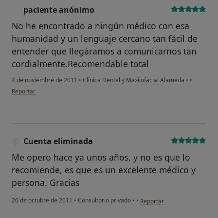
paciente anónimo
P
No he encontrado a ningún médico con esa
humanidad y un lenguaje cercano tan fácil de
entender que llegáramos a comunicarnos tan
cordialmente.Recomendable total
4 de noviembre de 2011
•
Clínica Dental y Maxilofacial Alameda
•
•
en opinión del usuario paciente anónimo
Reportar
Cuenta eliminada
Me opero hace ya unos años, y no es que lo
recomiende, es que es un excelente médico y
persona. Gracias
en opinión del usuario Cuent
26 de octubre de 2011
•
Consultorio privado
•
•
Reportar