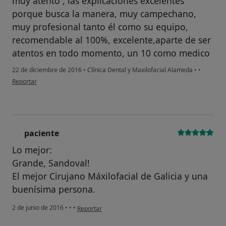
muy atento , las explicaciones excelentes
porque busca la manera, muy campechano,
muy profesional tanto él como su equipo,
recomendable al 100%, excelente,aparte de ser
atentos en todo momento, un 10 como medico
22 de diciembre de 2016
•
Clínica Dental y Maxilofacial Alameda
•
•
en opinión del usuario Cuenta eliminada
Reportar
paciente
P
Lo mejor:
Grande, Sandoval!
El mejor Cirujano Máxilofacial de Galicia y una
buenísima persona.
en opinión del usuario paciente
2 de junio de 2016
•
•
•
Reportar