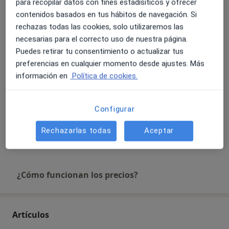
para recopilar datos con fines estadísiticos y ofrecer
contenidos basados en tus hábitos de navegación. Si
Cirugía de quistes dentarios
rechazas todas las cookies, solo utilizaremos las
Detalles
necesarias para el correcto uso de nuestra página.
Puedes retirar tu consentimiento o actualizar tus
preferencias en cualquier momento desde ajustes. Más
Cirugía oral
información en
Política de cookies.
Detalles
Cirugía ortognática
Configurar
Detalles
Rechazarlas todas
Aceptar
+ 10 servicios
¿Cómo funcionan los precios?
Artículos