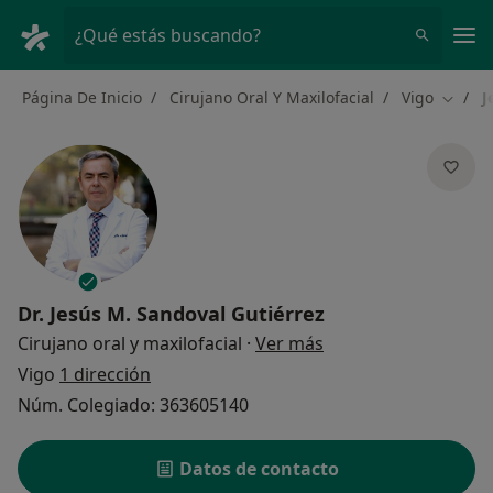
Men
¿Qué estás buscando?
Página De Inicio
Cirujano Oral Y Maxilofacial
Vigo
J
Cambia
Dr.
Jesús M. Sandoval Gutiérrez
sobre las especializ
Cirujano oral y maxilofacial
·
Ver más
Vigo
1 dirección
Núm. Colegiado: 363605140
Datos de contacto