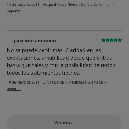
14 de mayo de 2011
•
Hospital Vithas Nuestra Señora de Fátima
•
•
en opinión del usuario jmsg4171
Reportar
paciente anónimo
P
No se puede pedir más. Claridad en las
explicaciones, amabilidad desde que entras
hasta que sales y con la posibilidad de recibir
todos los tratamientos hechos.
10 de mayo de 2011
•
Clínica Dental y Maxilofacial Alameda
•
•
en opinión del usuario paciente anónimo
Reportar
Ver más
opiniones anteriores