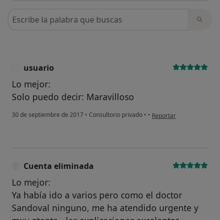
Busca en opiniones
usuario
U
Lo mejor:
Solo puedo decir: Maravilloso
en opinión del usuario us
30 de septiembre de 2017
•
Consultorio privado
•
•
Reportar
Cuenta eliminada
Lo mejor:
Ya había ido a varios pero como el doctor
Sandoval ninguno, me ha atendido urgente y