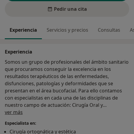
Pedir una cita
Experiencia
Servicios y precios
Consultas
A
Experiencia
Somos un grupo de profesionales del ámbito sanitario
que procuramos conseguir la excelencia en los
resultados terapéuticos de las enfermedades,
disfunciones, patologías y deformidades que se
presentan en el área bucofacial. Para ello contamos
con especialistas en cada una de las disciplinas de
nuestro campo de actuación: Cirugía Oral y
Sobre mí
Maxilofacial, Implantología, Ortodoncia, Periodoncia,
ver más
Endodoncia, Prostodoncia, Odontología general y
Especialista en:
Odontopediatría. Como apoyo fundamental y
Cirugía ortognática y estética
necesario poseemos los más avanzados métodos de