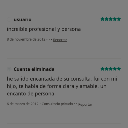
usuario
U
increible profesional y persona
en opinión del usuario usuario
8 de noviembre de 2012
•
•
•
Reportar
Cuenta eliminada
he salido encantada de su consulta, fui con mi
hijo, te habla de forma clara y amable. un
encanto de persona
en opinión del usuario Cuenta 
6 de marzo de 2012
•
Consultorio privado
•
•
Reportar