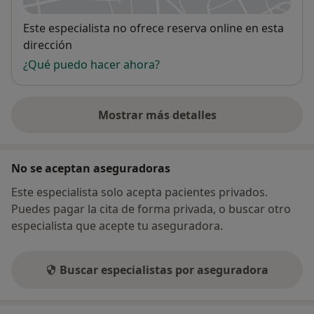
Conflictos familiares
Dificultades para relacionarse
Disponibilidad
Este especialista no ofrece reserva online en esta
Control de impulsos / Violencia
dirección
Rendimiento Escolar
¿Qué puedo hacer ahora?
Identidad y orientación sexual
Orientación Vocacional
Otros
Mostrar más detalles
sobre la dirección
No se aceptan aseguradoras
Este especialista solo acepta pacientes privados.
Puedes pagar la cita de forma privada, o buscar otro
especialista que acepte tu aseguradora.
Buscar especialistas por aseguradora