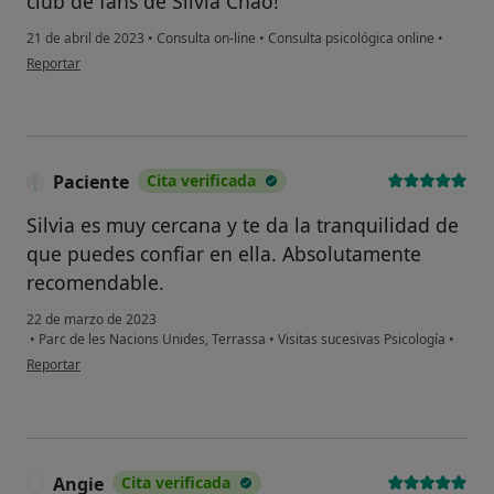
club de fans de Silvia Chao!
21 de abril de 2023
•
Consulta on-line
•
Consulta psicológica online
•
en opinión del usuario Sergi
Reportar
Paciente
Cita verificada
Silvia es muy cercana y te da la tranquilidad de
que puedes confiar en ella. Absolutamente
recomendable.
22 de marzo de 2023
•
Parc de les Nacions Unides, Terrassa
•
Visitas sucesivas Psicología
•
en opinión del usuario Paciente
Reportar
Angie
Cita verificada
A