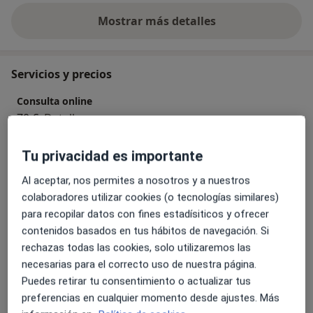
porque cuenta con excelentes capacidades sanadoras
Mostrar más detalles
y una nula toxicidad. Si lo deseas, combinaremos
sobre la experiencia
terapia psicológica con homeopatía para generar un
avance más acelerado del tratamiento psicológico
Servicios y precios
habitual, sin necesidad de acudir a fármacos más
agresivos.
Consulta online
El objetivo final es lograr tener los recursos para dejar
70 €
Detalles
de sufrir y llegar a ser feliz, porque todos lo
merecemos.
Tu privacidad es importante
Primera visita Psicología
Atrévete - Date la oportunidad - Cambia - Mejora
60 € - 70 €
Detalles
Al aceptar, nos permites a nosotros y a nuestros
A QUIÉN VA DIRIGIDA?
colaboradores utilizar cookies (o tecnologías similares)
Consulta psicológica online
A toda aquella persona que presente procesos
para recopilar datos con fines estadísiticos y ofrecer
70 €
Detalles
autodestructivos, que quiera dejar su rol pasivo, que
contenidos basados en tus hábitos de navegación. Si
esté dispuesto a vivir de manera digna y que necesite
rechazas todas las cookies, solo utilizaremos las
transformar su vida.
necesarias para el correcto uso de nuestra página.
Psicoterapia individual
Infancia
70 €
Detalles
Puedes retirar tu consentimiento o actualizar tus
Adolescencia
preferencias en cualquier momento desde ajustes. Más
Adultos