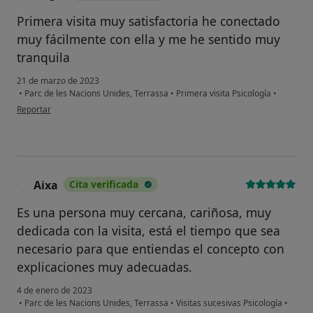
Primera visita muy satisfactoria he conectado
muy fácilmente con ella y me he sentido muy
tranquila
21 de marzo de 2023
•
Parc de les Nacions Unides, Terrassa
•
Primera visita Psicología
•
en opinión del usuario Angie
Reportar
Aixa
Cita verificada
A
Es una persona muy cercana, cariñosa, muy
dedicada con la visita, está el tiempo que sea
necesario para que entiendas el concepto con
explicaciones muy adecuadas.
4 de enero de 2023
•
Parc de les Nacions Unides, Terrassa
•
Visitas sucesivas Psicología
•