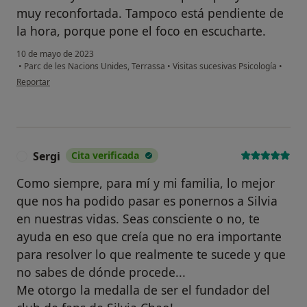
muy reconfortada. Tampoco está pendiente de
la hora, porque pone el foco en escucharte.
10 de mayo de 2023
•
Parc de les Nacions Unides, Terrassa
•
Visitas sucesivas Psicología
•
en opinión del usuario M.T.
Reportar
Sergi
Cita verificada
S
Como siempre, para mí y mi familia, lo mejor
que nos ha podido pasar es ponernos a Silvia
en nuestras vidas. Seas consciente o no, te
ayuda en eso que creía que no era importante
para resolver lo que realmente te sucede y que
no sabes de dónde procede...
Me otorgo la medalla de ser el fundador del