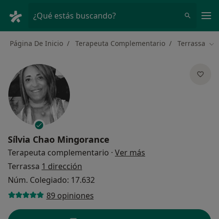
Men
¿Qué estás buscando?
Página De Inicio
Terapeuta Complementario
Terrassa
Ca
Sílvia Chao Mingorance
sobre las especializ
Terapeuta complementario
·
Ver más
Terrassa
1 dirección
Núm. Colegiado: 17.632
89 opiniones