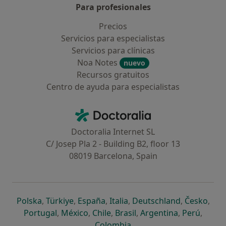
Para profesionales
Precios
Servicios para especialistas
Servicios para clínicas
Noa Notes
nuevo
Recursos gratuitos
Centro de ayuda para especialistas
Contacto
Doctoralia - Página de inicio
Doctoralia Internet SL
C/ Josep Pla 2 - Building B2, floor 13
08019 Barcelona, Spain
se abre en una nueva pestaña
se abre en una nueva pestaña
se abre en una nueva pestaña
se abre en una nueva pes
se abre en 
se a
Polska
,
Türkiye
,
España
,
Italia
,
Deutschland
,
Česko
,
se abre en una nueva pestaña
se abre en una nueva pestaña
se abre en una nueva pestaña
se abre en una nueva p
se abre en 
se abr
Portugal
,
México
,
Chile
,
Brasil
,
Argentina
,
Perú
,
se abre en una nueva pe
Colombia