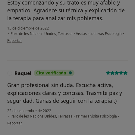
Estoy comenzando y su trato es muy afable y
empatico. Agradece su técnica y explicación de
la terapia para analizar mís poblemas.
15 de diciembre de 2022
•
Parc de les Nacions Unides, Terrassa
•
Visitas sucesivas Psicología
•
en opinión del usuario Jesús González
Reportar
Raquel
Cita verificada
R
Gran profesional sin duda. Escucha activa,
explicaciones claras y concisas. Trasmite paz y
seguridad. Ganas de seguir con la terapia :)
22 de septiembre de 2022
•
Parc de les Nacions Unides, Terrassa
•
Primera visita Psicología
•
en opinión del usuario Raquel
Reportar