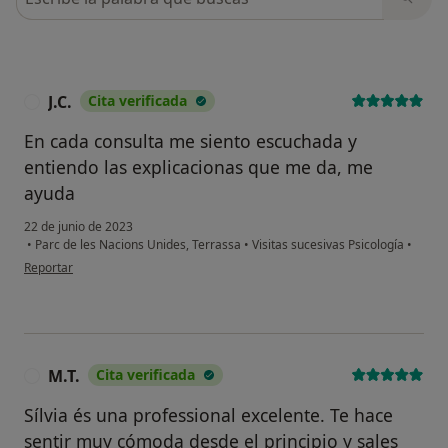
J.C.
Cita verificada
J
En cada consulta me siento escuchada y
entiendo las explicacionas que me da, me
ayuda
22 de junio de 2023
•
Parc de les Nacions Unides, Terrassa
•
Visitas sucesivas Psicología
•
en opinión del usuario J.C.
Reportar
M.T.
Cita verificada
M
Sílvia és una professional excelente. Te hace
sentir muy cómoda desde el principio y sales