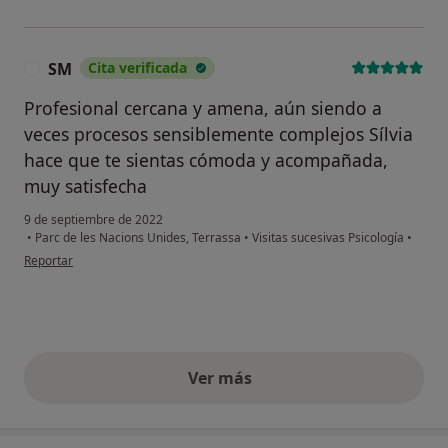
SM
Cita verificada
S
Profesional cercana y amena, aún siendo a
veces procesos sensiblemente complejos Sílvia
hace que te sientas cómoda y acompañada,
muy satisfecha
9 de septiembre de 2022
•
Parc de les Nacions Unides, Terrassa
•
Visitas sucesivas Psicología
•
en opinión del usuario SM
Reportar
Ver más
opiniones anteriores