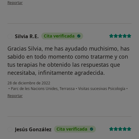
en opinión del usuario Aixa
Reportar
Silvia R.E.
Cita verificada
S
Gracias Silvia, me has ayudado muchisimo, has
sabido en todo momento como tratarme y con
tus terapias he obtenido las respuestas que
necesitaba, infinitamente agradecida.
28 de diciembre de 2022
•
Parc de les Nacions Unides, Terrassa
•
Visitas sucesivas Psicología
•
en opinión del usuario Silvia R.E.
Reportar
Jesús González
Cita verificada
J