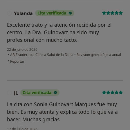
Yolanda
Cita verificada
Y
Excelente trato y la atención recibida por el
centro. La Dra. Guinovart ha sido muy
profesional con mucho tacto.
22 de julio de 2026
•
AB Fisioterapia Clinica Salut de la Dona
•
Revisión ginecológica anual
en opinión del usuario Yolanda
•
Reportar
JL
Cita verificada
J
La cita con Sonia Guinovart Marques fue muy
bien. Es muy atenta y explica todo lo que va a
hacer. Muchas gracias
17 de julio de 2026