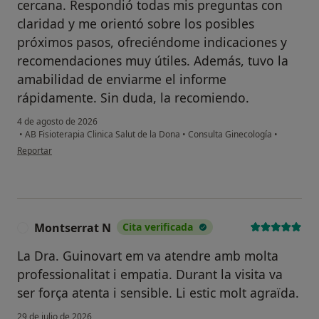
cercana. Respondió todas mis preguntas con
claridad y me orientó sobre los posibles
próximos pasos, ofreciéndome indicaciones y
recomendaciones muy útiles. Además, tuvo la
amabilidad de enviarme el informe
rápidamente. Sin duda, la recomiendo.
4 de agosto de 2026
•
AB Fisioterapia Clinica Salut de la Dona
•
Consulta Ginecología
•
en opinión del usuario Tan
Reportar
Montserrat N
Cita verificada
M
La Dra. Guinovart em va atendre amb molta
professionalitat i empatia. Durant la visita va
ser força atenta i sensible. Li estic molt agraïda.
29 de julio de 2026