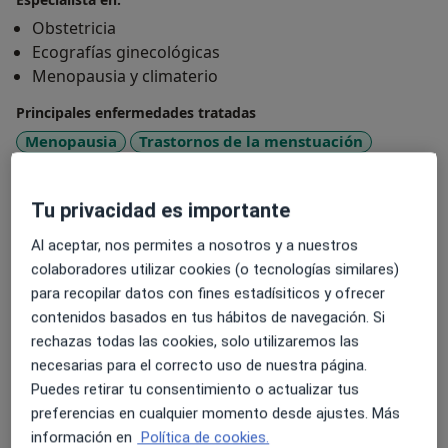
Obstetricia
Ecografías ginecológicas
Menopausia y climaterio
Principales enfermedades tratadas
Menopausia
Trastornos de la menstuación
Dismenorrea
Infecciones de Transmisión Sexual
a11y_sr_more_diseases
Perimenopausia
+31
Tu privacidad es importante
Tipos de consulta
Al aceptar, nos permites a nosotros y a nuestros
colaboradores utilizar cookies (o tecnologías similares)
Presencial
Ver direcciones (1)
para recopilar datos con fines estadísiticos y ofrecer
Fotos y vídeos
contenidos basados en tus hábitos de navegación. Si
rechazas todas las cookies, solo utilizaremos las
necesarias para el correcto uso de nuestra página.
Puedes retirar tu consentimiento o actualizar tus
preferencias en cualquier momento desde ajustes. Más
información en
Política de cookies.