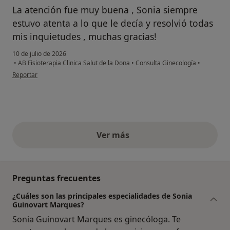
La atención fue muy buena , Sonia siempre
estuvo atenta a lo que le decía y resolvió todas
mis inquietudes , muchas gracias!
10 de julio de 2026
•
AB Fisioterapia Clinica Salut de la Dona
•
Consulta Ginecología
•
en opinión del usuario Ana
Reportar
Ver más
opiniones anteriores
Preguntas frecuentes
¿Cuáles son las principales especialidades de Sonia
Guinovart Marques?
Sonia Guinovart Marques es ginecóloga. Te