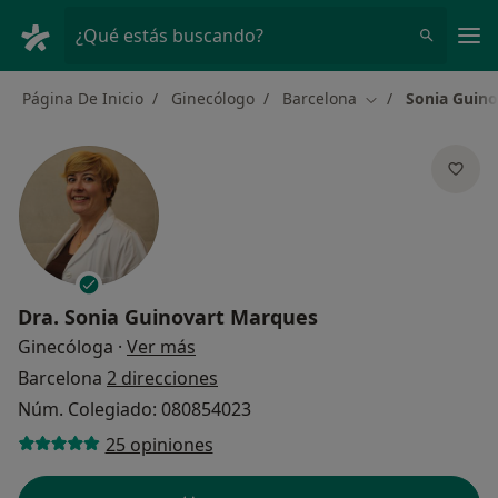
Men
¿Qué estás buscando?
Página De Inicio
Ginecólogo
Barcelona
Sonia Guin
Cambiar de ciuda
Dra.
Sonia Guinovart Marques
sobre las especializaciones
Ginecóloga
·
Ver más
Barcelona
2 direcciones
Núm. Colegiado: 080854023
25 opiniones