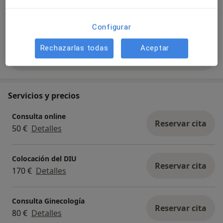
Ver galería (1)
Configurar
Rechazarlas todas
Aceptar
Mostrar más detalles
sobre la experiencia
Servicios y precios
Consulta online
Reservar cita
50 €
Detalles
Colocación del DIU
Reservar cita
170 €
Detalles
Consulta Ginecología
Reservar cita
80 €
Detalles