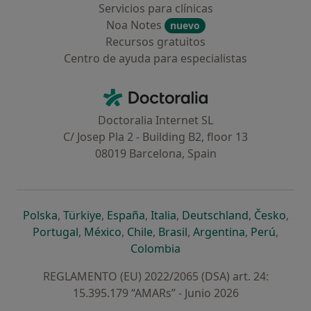
Servicios para clínicas
Noa Notes
nuevo
Recursos gratuitos
Centro de ayuda para especialistas
Contacto
Doctoralia - Página de inicio
Doctoralia Internet SL
C/ Josep Pla 2 - Building B2, floor 13
08019 Barcelona, Spain
se abre en una nueva pestaña
se abre en una nueva pestaña
se abre en una nueva pestaña
se abre en una nueva pes
se abre en 
se a
Polska
,
Türkiye
,
España
,
Italia
,
Deutschland
,
Česko
,
se abre en una nueva pestaña
se abre en una nueva pestaña
se abre en una nueva pestaña
se abre en una nueva p
se abre en 
se abr
Portugal
,
México
,
Chile
,
Brasil
,
Argentina
,
Perú
,
se abre en una nueva pe
Colombia
REGLAMENTO (EU) 2022/2065 (DSA) art. 24:
15.395.179 “AMARs” - Junio 2026