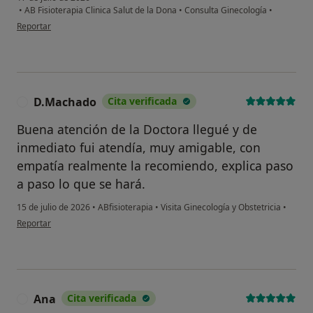
•
AB Fisioterapia Clinica Salut de la Dona
•
Consulta Ginecología
•
en opinión del usuario JL
Reportar
D.Machado
Cita verificada
D
Buena atención de la Doctora llegué y de
inmediato fui atendía, muy amigable, con
empatía realmente la recomiendo, explica paso
a paso lo que se hará.
15 de julio de 2026
•
ABfisioterapia
•
Visita Ginecología y Obstetricia
•
en opinión del usuario D.Machado
Reportar
Ana
Cita verificada
A