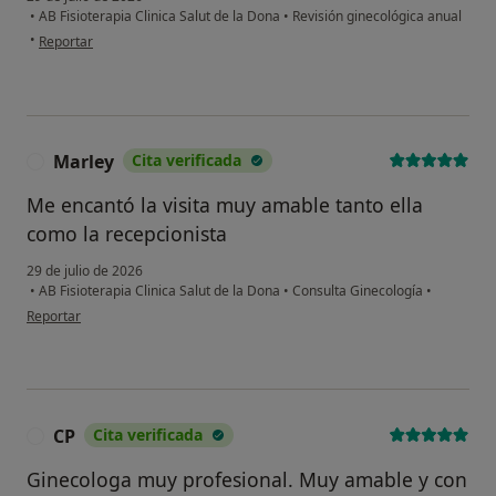
•
AB Fisioterapia Clinica Salut de la Dona
•
Revisión ginecológica anual
en opinión del usuario Montserrat N
•
Reportar
Marley
Cita verificada
M
Me encantó la visita muy amable tanto ella
como la recepcionista
29 de julio de 2026
•
AB Fisioterapia Clinica Salut de la Dona
•
Consulta Ginecología
•
en opinión del usuario Marley
Reportar
CP
Cita verificada
C
Ginecologa muy profesional. Muy amable y con