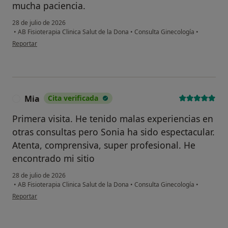
mucha paciencia.
28 de julio de 2026
•
AB Fisioterapia Clinica Salut de la Dona
•
Consulta Ginecología
•
en opinión del usuario CP
Reportar
Mia
Cita verificada
M
Primera visita. He tenido malas experiencias en
otras consultas pero Sonia ha sido espectacular.
Atenta, comprensiva, super profesional. He
encontrado mi sitio
28 de julio de 2026
•
AB Fisioterapia Clinica Salut de la Dona
•
Consulta Ginecología
•
en opinión del usuario Mia
Reportar