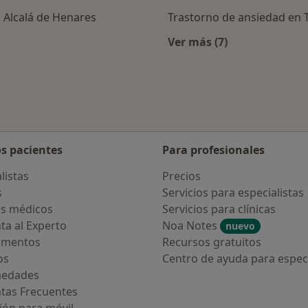
 Alcalá de Henares
Trastorno de ansiedad en 
Ver más (7)
rcanas a Torrejón de Ardoz
Más en esta catego
os pacientes
Para profesionales
listas
Precios
s
Servicios para especialistas
s médicos
Servicios para clínicas
ta al Experto
Noa Notes
nuevo
amentos
Recursos gratuitos
os
Centro de ayuda para especi
medades
tas Frecuentes