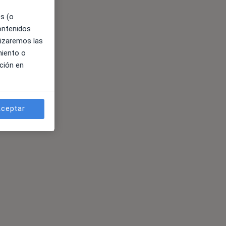
es (o
contenidos
lizaremos las
miento o
ción en
ceptar