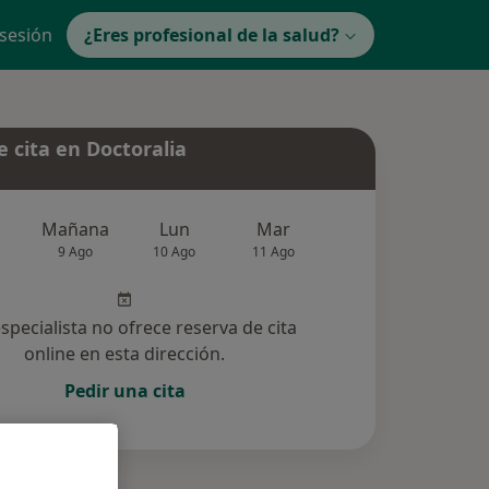
 sesión
¿Eres profesional de la salud?
 cita en Doctoralia
Mañana
Lun
Mar
Mié
Jue
9 Ago
10 Ago
11 Ago
12 Ago
13 Ag
especialista no ofrece reserva de cita
online en esta dirección.
Pedir una cita