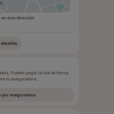
ar
 abre en una nueva pestaña
e en esta dirección
detalles
bre la dirección
vados. Puedes pagar la cita de forma
epte tu aseguradora.
as por aseguradora