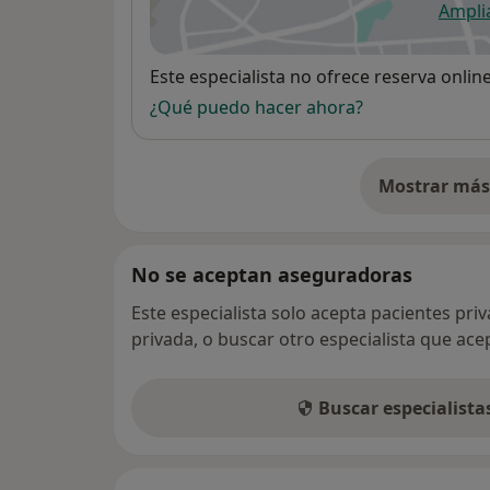
Ampli
se
Disponibilidad
Este especialista no ofrece reserva onlin
¿Qué puedo hacer ahora?
Mostrar más 
so
No se aceptan aseguradoras
Este especialista solo acepta pacientes pri
privada, o buscar otro especialista que ac
Buscar especialist