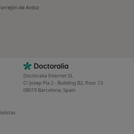
Torrejón de Ardoz
ría: Enfermedades más tratadas
Contacto
Doctoralia - Página de inicio
Doctoralia Internet SL
C/ Josep Pla 2 - Building B2, floor 13
08019 Barcelona, Spain
alistas