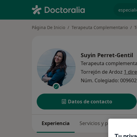
especiali
Página De Inicio
Terapeuta Complementario
T
Suyin Perret-Gentil
Terapeuta complementa
Torrejón de Ardoz
1 dir
Núm. Colegiado: 009602
Datos de contacto
Experiencia
Servicios y precios
Co
Tu priv