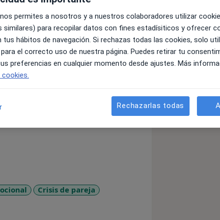
 nos permites a nosotros y a nuestros colaboradores utilizar cooki
 similares) para recopilar datos con fines estadísiticos y ofrecer 
 tus hábitos de navegación. Si rechazas todas las cookies, solo uti
 para el correcto uso de nuestra página. Puedes retirar tu consenti
macional)
 tus preferencias en cualquier momento desde ajustes. Más informa
e cookies.
rición
o®
Rechazarlas todas
A
r
ocional
Crisis de pareja
ases