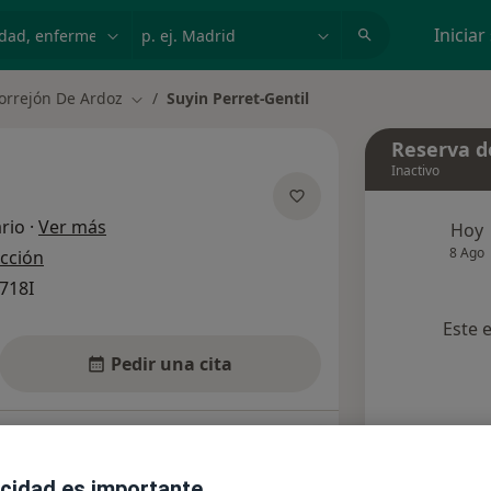
dad, enfermedad o nombre
p. ej. Madrid
Iniciar
orrejón De Ardoz
Suyin Perret-Gentil
Cambiar de ciudad
Reserva de
Inactivo
sobre las especializaciones
rio
·
Ver más
Hoy
8 Ago
ección
718I
Este 
Pedir una cita
nsultas
Aseguradoras
Opiniones
acidad es importante