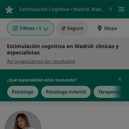
Men
Estimulación Cognitiva • Madrid, Madrid
Filtros
• 1
Seguro
Mapa
Estimulación cognitiva en Madrid: clínicas y
especialistas
Así organizamos los resultados
¿Qué especialidad estás buscando?
Psicólogo
Psicólogo infantil
Terapeuta oc