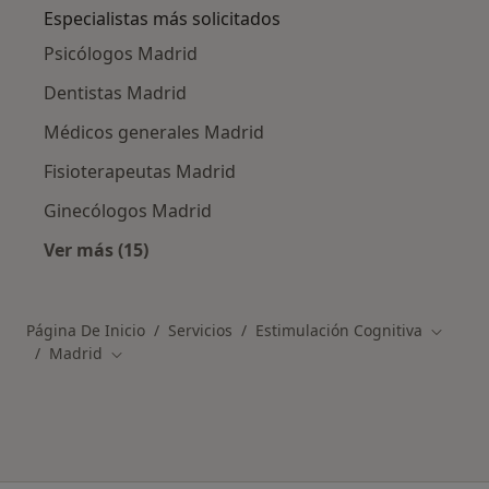
Especialistas más solicitados
Psicólogos Madrid
Dentistas Madrid
Médicos generales Madrid
Fisioterapeutas Madrid
Ginecólogos Madrid
Ver más (15)
Más en esta categoría: Especialistas más soli
Página De Inicio
Servicios
Estimulación Cognitiva
Cambiar
Madrid
Cambiar de ciudad