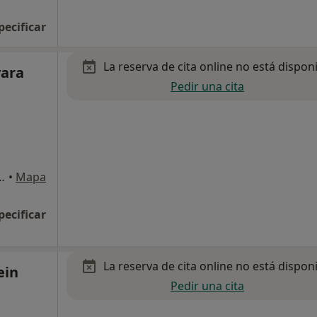
pecificar
La reserva de cita online no está dispon
vara
Pedir una cita
ºPlta.), Sant Cugat del Vallès
•
Mapa
pecificar
La reserva de cita online no está dispon
ein
Pedir una cita