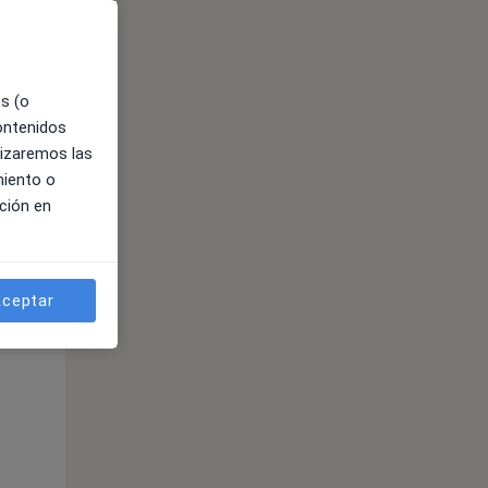
es (o
contenidos
lizaremos las
miento o
ción en
ceptar