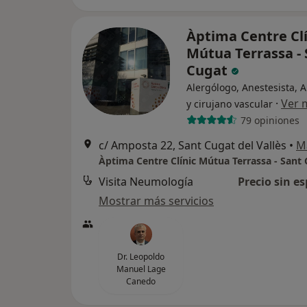
Àptima Centre Clí
Mútua Terrassa - 
Cugat
Alergólogo, Anestesista, 
·
Ver 
y cirujano vascular
79 opiniones
c/ Amposta 22, Sant Cugat del Vallès
•
M
Àptima Centre Clínic Mútua Terrassa - Sant
Visita Neumología
Precio sin es
Mostrar más servicios
Dr. Leopoldo
Manuel Lage
Canedo