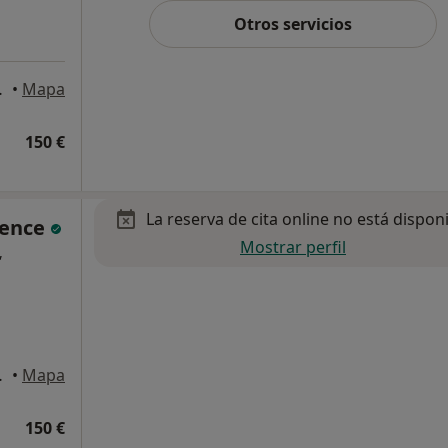
Otros servicios
 del Vallès
•
Mapa
150 €
La reserva de cita online no está dispon
lence
Mostrar perfil
,
 del Vallès
•
Mapa
150 €