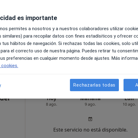
Ver más
acidad es importante
 nos permites a nosotros y a nuestros colaboradores utilizar cooki
 similares) para recopilar datos con fines estadísiticos y ofrecer 
 tus hábitos de navegación. Si rechazas todas las cookies, solo uti
 para el correcto uso de nuestra página. Puedes retirar tu consenti
pa
 tus preferencias en cualquier momento desde ajustes. Más informa
e cookies.
70 €
Rechazarlas todas
A
r
 del
Hoy
Mañana
Lun
8 ago.
9 ago.
10 ago.
Este servicio no está disponible.