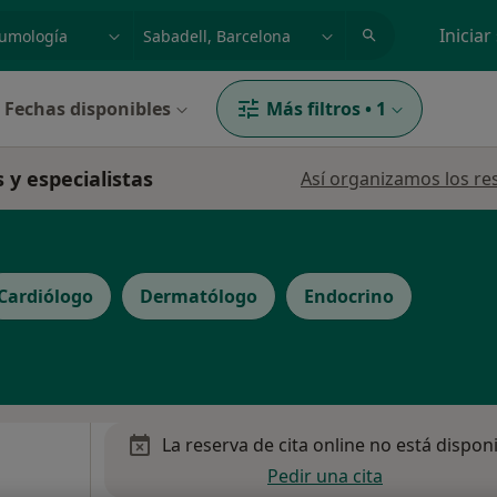
dad, enfermedad o nombre
p. ej. Madrid
Iniciar
Fechas disponibles
Más filtros
•
1
 y especialistas
Así organizamos los re
Cardiólogo
Dermatólogo
Endocrino
La reserva de cita online no está dispon
Pedir una cita