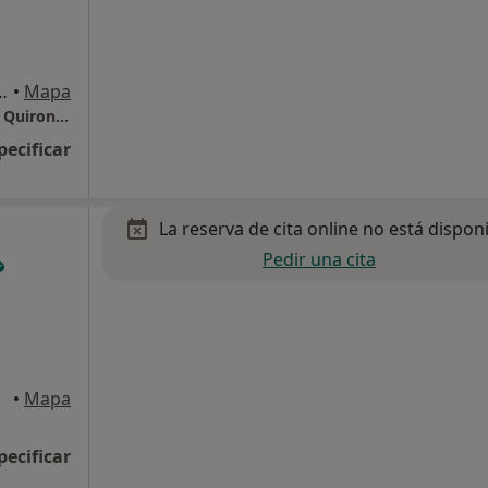
m. 1, Sant Cugat del Vallès
•
Mapa
Hospital Universitari General de Catalunya - QuironSalud
pecificar
La reserva de cita online no está dispon
Pedir una cita
•
Mapa
pecificar