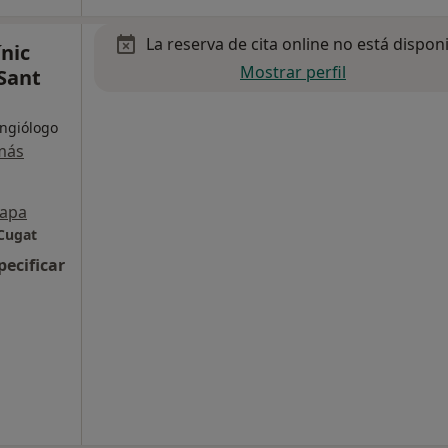
La reserva de cita online no está dispon
nic
Mostrar perfil
Sant
Angiólogo
más
apa
 Cugat
pecificar