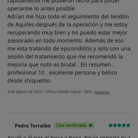
rápidamente me pusieron fecha para poder
operarme lo antes posible
Adrian me hizo todo el seguimiento del tendón
de Aquiles después de la operación y me estoy
recuperando muy bien y no puedo estar mejor
asesorado en todo momento. Además de eso
me esta tratando de epicondilitis y solo con una
sesión del tratamiento que me recomendó la
mejoría que noto es brutal . En resumen ,
profesional 10 , excelente persona y bético
desde shiquetito.
en opinión del usuario Jor
4 de agosto de 2025
•
Clínica Núcleo Salud
•
Otro
•
Reportar
Pedro Torralbo
Cita verificada
P
Acudí a él por el boca a boca. No lo conocía ni a