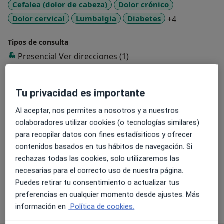
Cefalea (dolor de cabeza)
Dolor crónico
a11y_sr_mor
Dolor cervical
Lumbalgia
Diabetes
+4
Tipos de consulta
Presencial
Ver direcciones (1)
Fotos y vídeos
Tu privacidad es importante
Al aceptar, nos permites a nosotros y a nuestros
colaboradores utilizar cookies (o tecnologías similares)
para recopilar datos con fines estadísiticos y ofrecer
contenidos basados en tus hábitos de navegación. Si
rechazas todas las cookies, solo utilizaremos las
Ver galería (4)
necesarias para el correcto uso de nuestra página.
Puedes retirar tu consentimiento o actualizar tus
preferencias en cualquier momento desde ajustes. Más
Mostrar más detalles
sobre la experiencia
información en
Política de cookies.