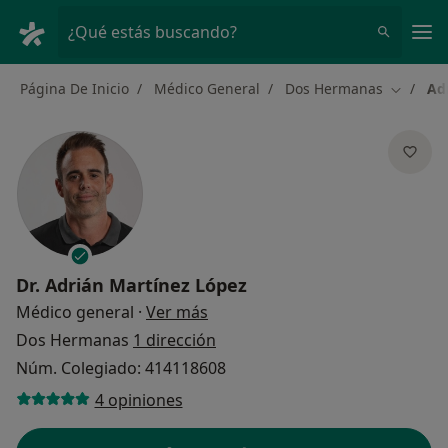
Men
¿Qué estás buscando?
Página De Inicio
Médico General
Dos Hermanas
Ad
Cambiar
Dr.
Adrián Martínez López
sobre las especializaciones
Médico general
·
Ver más
Dos Hermanas
1 dirección
Núm. Colegiado: 414118608
4 opiniones