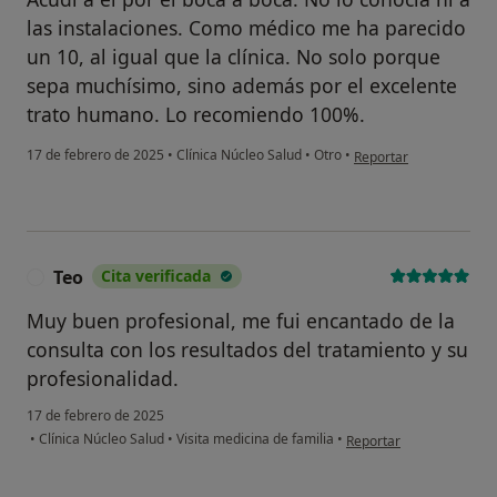
las instalaciones. Como médico me ha parecido
un 10, al igual que la clínica. No solo porque
sepa muchísimo, sino además por el excelente
trato humano. Lo recomiendo 100%.
en opinión del usuario 
17 de febrero de 2025
•
Clínica Núcleo Salud
•
Otro
•
Reportar
Teo
Cita verificada
T
Muy buen profesional, me fui encantado de la
consulta con los resultados del tratamiento y su
profesionalidad.
17 de febrero de 2025
en opinión del usuario T
•
Clínica Núcleo Salud
•
Visita medicina de familia
•
Reportar