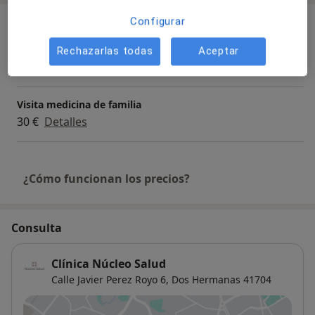
Configurar
Servicios y precios
Primera visita Medicina Familiar y Comunitaria
Rechazarlas todas
Aceptar
Servicio gratuito
Detalles
Visita medicina de familia
30 €
Detalles
¿Cómo funcionan los precios?
Consulta
Clínica Núcleo Salud
Calle Javier Perez Royo 6,
Dos Hermanas
41704