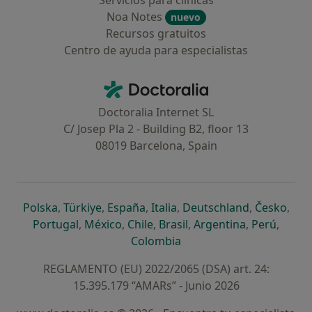
Servicios para clínicas
Noa Notes
nuevo
Recursos gratuitos
Centro de ayuda para especialistas
Contacto
Doctoralia - Página de inicio
Doctoralia Internet SL
C/ Josep Pla 2 - Building B2, floor 13
08019 Barcelona, Spain
se abre en una nueva pestaña
se abre en una nueva pestaña
se abre en una nueva pestaña
se abre en una nueva pes
se abre en 
se a
Polska
,
Türkiye
,
España
,
Italia
,
Deutschland
,
Česko
,
se abre en una nueva pestaña
se abre en una nueva pestaña
se abre en una nueva pestaña
se abre en una nueva p
se abre en 
se abr
Portugal
,
México
,
Chile
,
Brasil
,
Argentina
,
Perú
,
se abre en una nueva pe
Colombia
REGLAMENTO (EU) 2022/2065 (DSA) art. 24:
15.395.179 “AMARs” - Junio 2026