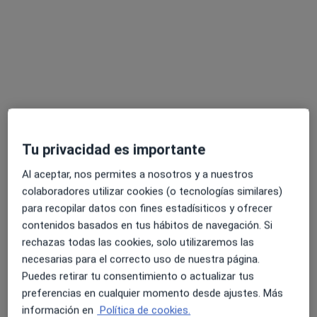
Mostrar más servicios
Dr. Manuel
Dr. Bryan Adams
Dr. Luis Miguel
Fernandez Arjona
Sinues Ojas
Herranz Fernandez
Urólogo
Urólogo
Urólogo
Ningún profesional de este centro tiene citas disponibles
Mostrar perfil
Tu privacidad es importante
Al aceptar, nos permites a nosotros y a nuestros
colaboradores utilizar cookies (o tecnologías similares)
para recopilar datos con fines estadísiticos y ofrecer
contenidos basados en tus hábitos de navegación. Si
rechazas todas las cookies, solo utilizaremos las
necesarias para el correcto uso de nuestra página.
Puedes retirar tu consentimiento o actualizar tus
preferencias en cualquier momento desde ajustes. Más
Urología Especializada
información en
Política de cookies.