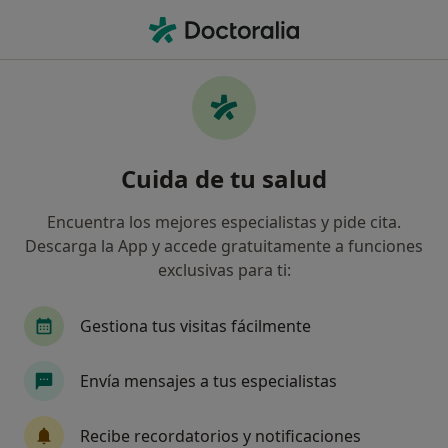
Men
Urología • Torrelodones, Madrid
Filtros
• 1
Seguro
Mapa
Centros médicos de Urología en
Cuida de tu salud
Torrelodones
Así organizamos los resultados
Encuentra los mejores especialistas y pide cita.
Descarga la App y accede gratuitamente a funciones
exclusivas para ti:
¿Cuál es tu compañía aseguradora?
Gestiona tus visitas fácilmente
Envía mensajes a tus especialistas
Recibe recordatorios y notificaciones