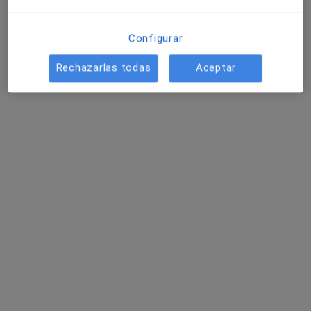
Urólogo, Andrólogo
2041 opiniones
Configurar
Dirección 1
Dirección 2
Dirección 3
Direcció
Rechazarlas todas
Aceptar
Paseo de las Delicias 65, Madrid
•
Mapa
Urología Especializada
Visitas sucesivas Urología
50 €
Mostrar más servicios
Dr. Pablo Abad López
Urólogo
Ningún profesional de este centro tiene citas disponibles
Mostrar perfil