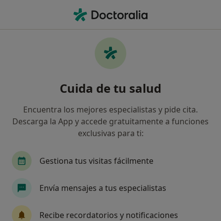
Men
Acné • Lorca, Murcia
Filtros
• 1
Seguro
Mapa
Especialistas en Acné en Lorca
Cuida de tu salud
Así organizamos los resultados
Encuentra los mejores especialistas y pide cita.
Descarga la App y accede gratuitamente a funciones
¿Qué especialidad estás buscando?
exclusivas para ti:
Dermatólogo
Dietista Nutricionista
Psicó
Gestiona tus visitas fácilmente
Envía mensajes a tus especialistas
Recibe recordatorios y notificaciones