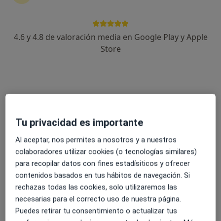
4.6 y 4.8 de valoración media en Google Play y Apple
Derma Clinic
Store
Médico estético
38 opiniones
C. Pío XII 16, Lorca
•
Mapa
Derma Clinic
Visita Medicina Estética y Cirugía Cosmética
Servicio gratuito
Mostrar más servicios
Tu privacidad es importante
Ningún profesional de este centro tiene citas disponibles
Al aceptar, nos permites a nosotros y a nuestros
colaboradores utilizar cookies (o tecnologías similares)
Mostrar perfil
para recopilar datos con fines estadísiticos y ofrecer
contenidos basados en tus hábitos de navegación. Si
rechazas todas las cookies, solo utilizaremos las
necesarias para el correcto uso de nuestra página.
Puedes retirar tu consentimiento o actualizar tus