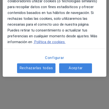
colaboradores utilizar cookies (o tecnologías similares)
para recopilar datos con fines estadísiticos y ofrecer
contenidos basados en tus hábitos de navegación. Si
4.6 y 4.8 de valoración media en Google Play y Apple
Dra. Ruth Arenas Mata
rechazas todas las cookies, solo utilizaremos las
Store
necesarias para el correcto uso de nuestra página.
·
Ver más
Psiquiatra
Puedes retirar tu consentimiento o actualizar tus
442 opiniones
preferencias en cualquier momento desde ajustes. Más
información en
Política de cookies.
Dirección 1
Dirección 2
Online
C. Cronista Juan de la Torre 2, Úbeda
•
Mapa
Configurar
Consulta Psiquiatría (Centro Médico SM)
Rechazarlas todas
Aceptar
Primera visita Psiquiatría
150 €
Este especialista no ofrece reserva de cita online en esta dirección.
Pedir una cita
Búsquedas relacionadas