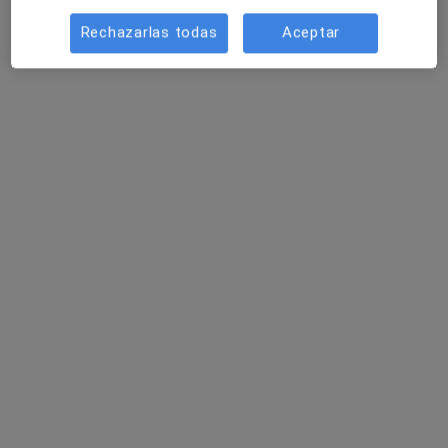
Este especialista no ofrece reserva de cita online en esta dirección.
Rechazarlas todas
Aceptar
Pedir una cita
Héctor Cervera López
·
Ver más
Osteópata, Fisioterapeuta
16 opiniones
Dirección
Online
Rial de Pau Costa, 58, Arenys de Mar
•
Mapa