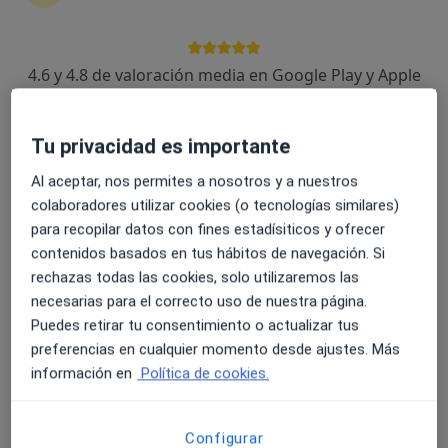
4.6 y 4.8 de valoración media en Google Play y Apple
Opción de pago online
Store
Tatiana Bezakova Krchova
·
Ver más
Terapeuta complementaria
Tu privacidad es importante
21 opiniones
Al aceptar, nos permites a nosotros y a nuestros
Experta en cambio hormonal y peri-menopausia
colaboradores utilizar cookies (o tecnologías similares)
Graduada en CCC Madrid, PNI en Regenera y
para recopilar datos con fines estadísiticos y ofrecer
Ayurveda
contenidos basados en tus hábitos de navegación. Si
Los pacientes valoran en mi cercanía, alta empatía
rechazas todas las cookies, solo utilizaremos las
necesarias para el correcto uso de nuestra página.
Dirección
Online
Puedes retirar tu consentimiento o actualizar tus
preferencias en cualquier momento desde ajustes. Más
Carrer de Jovara 218, Calella
•
Mapa
información en
Política de cookies.
TB Nutrición integrativa
Primera visita Medicinas y Terapias Complementarias
120 €
Configurar