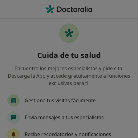
Men
Amenorrea • Calella, Barcelona
Filtros
• 1
Mapa
Especialistas en Amenorrea en Calella
Cuida de tu salud
Así organizamos los resultados
Encuentra los mejores especialistas y pide cita.
Descarga la App y accede gratuitamente a funciones
¿Qué especialidad estás buscando?
exclusivas para ti:
Fisioterapeuta
Osteópata
Terapeuta com
Gestiona tus visitas fácilmente
Envía mensajes a tus especialistas
Recibe recordatorios y notificaciones