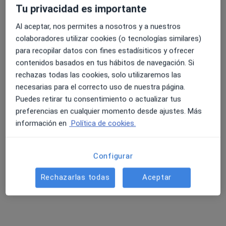
Tu privacidad es importante
Al aceptar, nos permites a nosotros y a nuestros
4.6 y 4.8 de valoración media en Google Play y Apple
Dr. Francisco Redondo Ventura
colaboradores utilizar cookies (o tecnologías similares)
Store
para recopilar datos con fines estadísiticos y ofrecer
·
Ver más
Otorrino
contenidos basados en tus hábitos de navegación. Si
370 opiniones
rechazas todas las cookies, solo utilizaremos las
Urb San Eugenio S/N (Edificio Garajonay), Adeje
•
Mapa
necesarias para el correcto uso de nuestra página.
Hospital Quirón Costa Adeje
Puedes retirar tu consentimiento o actualizar tus
Primera visita Otorrinolaringología
Precio sin especificar
preferencias en cualquier momento desde ajustes. Más
información en
Política de cookies.
Este especialista no ofrece reserva de cita online en esta dirección.
Pedir una cita
Configurar
Rechazarlas todas
Aceptar