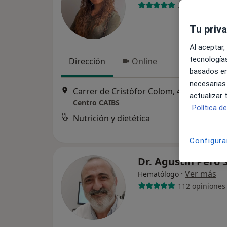
2 opiniones
Tu priv
Al aceptar,
tecnologías
Dirección
Online
basados en
necesarias
Carrer de Cristòfor Colom
actualizar
Centro CAIBS
Política d
Nutrición y dietética
Configura
Dr. Agustín Peró 
·
Ver más
Hematólogo
112 opiniones