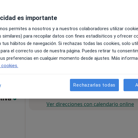
acidad es importante
 nos permites a nosotros y a nuestros colaboradores utilizar cooki
 similares) para recopilar datos con fines estadísiticos y ofrecer 
 tus hábitos de navegación. Si rechazas todas las cookies, solo uti
 para el correcto uso de nuestra página. Puedes retirar tu consenti
, 4-6, Tarragona
•
Mapa
 tus preferencias en cualquier momento desde ajustes. Más informa
e cookies.
80 €
Rechazarlas todas
A
r
Esta dirección no tiene calendario onli
Silva
Ver direcciones con calendario online