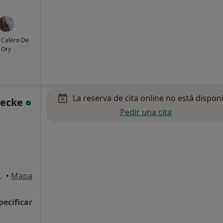
 Calero De
Ory
La reserva de cita online no está dispon
decke
Pedir una cita
, baixos, Tarragona
•
Mapa
pecificar