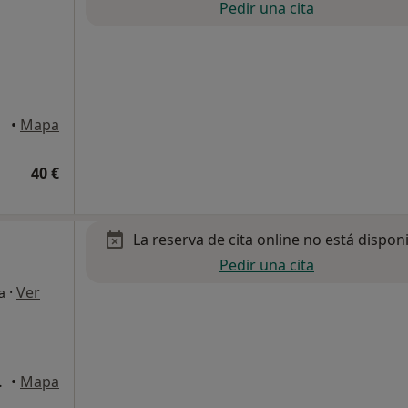
Pedir una cita
•
Mapa
40 €
La reserva de cita online no está dispon
Pedir una cita
·
Ver
a
, Tarragona
•
Mapa