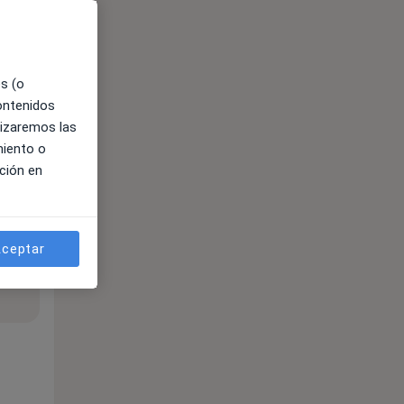
es (o
contenidos
lizaremos las
miento o
ción en
ceptar
ne.