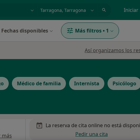
dad, enfermedad o nombre
p. ej. Madrid
Iniciar
Fechas disponibles
Más filtros
•
1
Así organizamos los re
go
Médico de familia
Internista
Psicólogo
La reserva de cita online no está dispon
Pedir una cita
r más