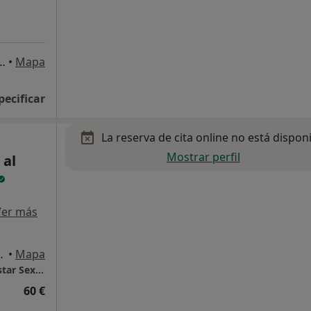
aquima de Vedruna 23, Tarragona
•
Mapa
pecificar
La reserva de cita online no está dispon
Mostrar perfil
 al
Ver más
, 4-6, Tarragona
•
Mapa
CAIBS. Centro de Atención Integral al Bienestar Sexual
60 €