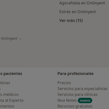
Agorafobia en Ontinyent
Estrés en Ontinyent
Ver más (15)
ercanas a Ontinyent
Más en esta catego
Ontinyent
biar de ciudad
Cambiar de ciudad
os pacientes
Para profesionales
listas
Precios
s
Servicios para especialistas
s médicos
Servicios para clínicas
ta al Experto
Noa Notes
nuevo
amentos
Recursos gratuitos