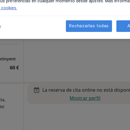
 tus preferencias en cualquier momento desde ajustes. Más informa
e cookies.
Rechazarlas todas
A
r
ntinyent
60 €
La reserva de cita online no está dispon
Mostrar perfil
ta,
del