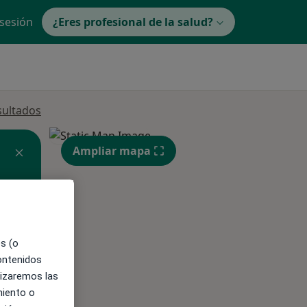
 sesión
¿Eres profesional de la salud?
sultados
Ampliar mapa
es (o
contenidos
ible
lizaremos las
miento o