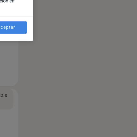
ción en
ceptar
ible