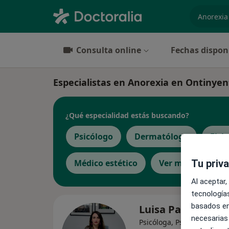
especiali
Consulta online
Fechas dispon
Especialistas en Anorexia en Ontinyen
¿Qué especialidad estás buscando?
Psicólogo
Dermatólogo
Fisi
Tu priv
Médico estético
Ver más
Al aceptar,
tecnologías
basados en
Luisa Pastor Mar
necesarias
Psicóloga, Psicóloga infant