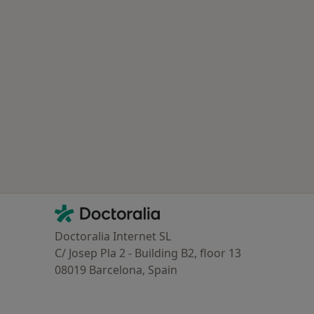
ría: Otras enfermedades en Ontinyent
Contacto
Doctoralia - Página de inicio
Doctoralia Internet SL
C/ Josep Pla 2 - Building B2, floor 13
08019 Barcelona, Spain