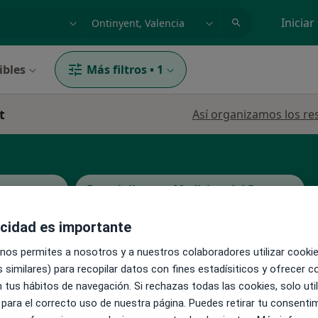
dad, enfermedad o nombre
p. ej. Madrid
Iniciar
ibles
Más filtros
•
1
t
Así organizamos los re
oterapeuta
Especialista en Medicina del Deporte
acidad es importante
 nos permites a nosotros y a nuestros colaboradores utilizar cooki
 similares) para recopilar datos con fines estadísiticos y ofrecer 
La reserva de cita online no está dispon
 tus hábitos de navegación. Si rechazas todas las cookies, solo uti
in
 para el correcto uso de nuestra página. Puedes retirar tu consenti
Pedir una cita
·
Ver
il