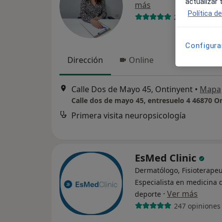
actualizar
más
Política d
25 opiniones
Configura
Dirección
Online
Calle Dos de Mayo 45, Ontinyent
•
Mapa
Calle dos de mayo 45, entresuelo 4 46870 O
Primera visita neuropsicología
EsMed Clinic
Dermatólogo, Fisioterapeu
Especialista en medicina 
·
Ver más
deporte
247 opiniones