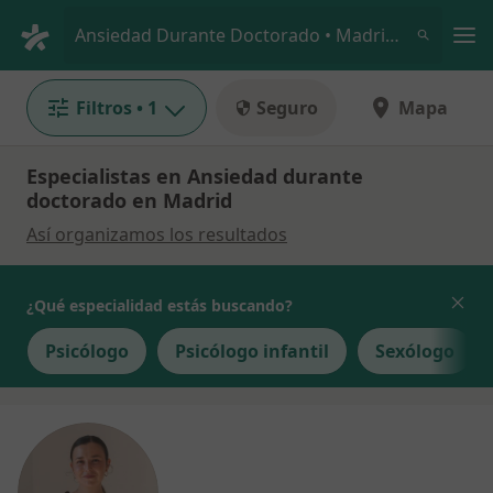
Men
Ansiedad Durante Doctorado • Madrid, Madrid
Filtros
• 1
Seguro
Mapa
Especialistas en Ansiedad durante
doctorado en Madrid
Así organizamos los resultados
¿Qué especialidad estás buscando?
Psicólogo
Psicólogo infantil
Sexólogo