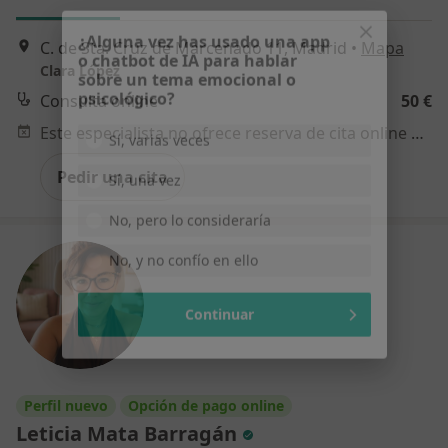
C. de Sta. Cruz de Marcenado 11, Madrid
•
Mapa
Clara López
¿Alguna vez has usado una app
o chatbot de IA para hablar
Consulta online
50 €
sobre un tema emocional o
Este especialista no ofrece reserva de cita online en esta dirección.
psicológico?
Sí, varias veces
Pedir una cita
Sí, una vez
No, pero lo consideraría
No, y no confío en ello
Continuar
Perfil nuevo
Opción de pago online
Leticia Mata Barragán