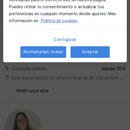
Susana Hontangas Berrio
Puedes retirar tu consentimiento o actualizar tus
preferencias en cualquier momento desde ajustes. Más
·
Ver más
Psicóloga
información en
Política de cookies.
16 opiniones
Dirección
Online
Configurar
Rechazarlas todas
Aceptar
Paseo Juan Antonio Vallejo Nagera Botas 36, Madrid
•
Mapa
SH psicologos
Consulta online
desde 70 €
Este especialista no ofrece reserva de cita online en esta dirección.
Pedir una cita