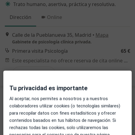
Trato humano, asertiva, práctica y resolutiva.
Dirección
Online
Calle de la Pueblanueva 35, Madrid
•
Mapa
Gabinete de psicología clínica privada.
Primera visita Psicología
65 €
Este especialista no ofrece reserva de cita online en esta dirección.
Pedir una cita
Tu privacidad es importante
Al aceptar, nos permites a nosotros y a nuestros
colaboradores utilizar cookies (o tecnologías similares)
para recopilar datos con fines estadísiticos y ofrecer
contenidos basados en tus hábitos de navegación. Si
rechazas todas las cookies, solo utilizaremos las
necesarias para el correcto uso de nuestra página.