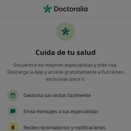
Men
Ansiedad Durante El Embarazo • Solsona, Lleida
Filtros
• 1
Mapa
Especialistas en Ansiedad durante el
Cuida de tu salud
embarazo en Solsona
Así organizamos los resultados
Encuentra los mejores especialistas y pide cita.
Descarga la App y accede gratuitamente a funciones
exclusivas para ti:
¿Qué especialidad estás buscando?
Psicólogo
Sexólogo
Gestiona tus visitas fácilmente
Envía mensajes a tus especialistas
Recibe recordatorios y notificaciones