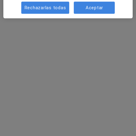
Rechazarlas todas
Aceptar
Lucía García Sola
·
Ver más
Psicólogo
16 opiniones
Dirección
Online
Carrer Serra del Verd, 2, baixos, Solsona
•
Mapa
Lucia Garcia psicologia
Primera visita Psicología
60 €
Este especialista no ofrece reserva de cita online en esta dirección.