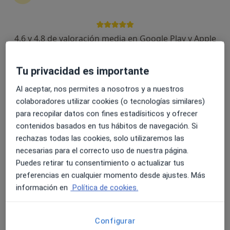
4.6 y 4.8 de valoración media en Google Play y Apple
Store
Opción de pago online
Anna Masque
Tu privacidad es importante
·
Ver más
Sexóloga, Psicóloga
Al aceptar, nos permites a nosotros y a nuestros
20 opiniones
colaboradores utilizar cookies (o tecnologías similares)
para recopilar datos con fines estadísiticos y ofrecer
Dirección
Online
contenidos basados en tus hábitos de navegación. Si
rechazas todas las cookies, solo utilizaremos las
Passeig de Sant Antoni Maria Claret, 7, Solsona
•
Mapa
necesarias para el correcto uso de nuestra página.
Espai Matis
Puedes retirar tu consentimiento o actualizar tus
Primera visita Psicología
65 €
preferencias en cualquier momento desde ajustes. Más
información en
Política de cookies.
Este especialista no ofrece reserva de cita online en esta dirección.
Pedir una cita
Configurar