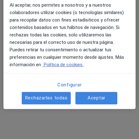
Al aceptar, nos permites a nosotros y a nuestros
colaboradores utilizar cookies (o tecnologías similares)
para recopilar datos con fines estadísiticos y ofrecer
contenidos basados en tus hábitos de navegación. Si
rechazas todas las cookies, solo utilizaremos las
Dr. Enrique Martí Guadaño
necesarias para el correcto uso de nuestra página.
·
Ver más
Alergólogo
Puedes retirar tu consentimiento o actualizar tus
5 opiniones
preferencias en cualquier momento desde ajustes. Más
información en
Política de cookies.
Dirección 1
Dirección 2
Configurar
Avda. Constitucio 189, Castelldefels
•
Mapa
Centre Medic Castelldefels - Urgencies Mediques
Rechazarlas todas
Aceptar
Visita Alergología
Precio sin especificar
Este especialista no ofrece reserva de cita online en esta dirección.
Pedir una cita