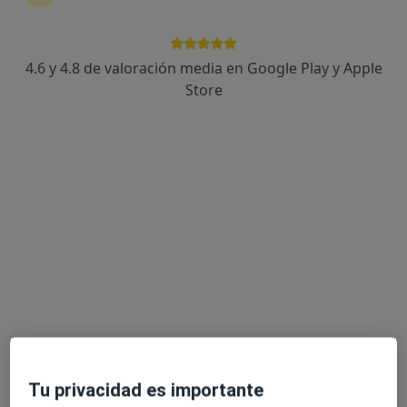
4.6 y 4.8 de valoración media en Google Play y Apple
Dra. Begoña Navarro Gracia
Store
·
Ver más
Alergólogo, Alergólogo pediátrico
3 opiniones
Dirección 1
Dirección 2
Dirección 3
Sabino de Arana 5-19, Barcelona
•
Mapa
Hospital Universitari Quirón Dexeus
Este especialista no ofrece reserva de cita online en esta dirección.
Pedir una cita
Tu privacidad es importante