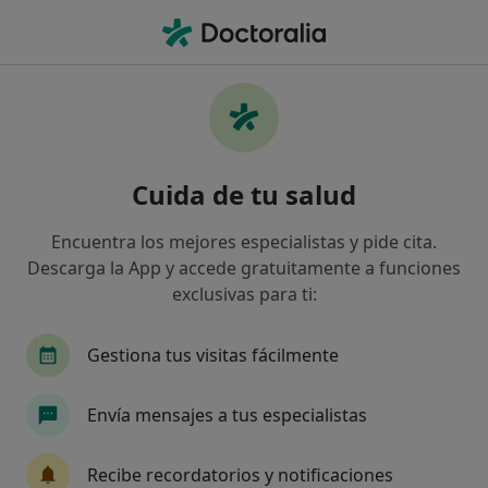
Men
Asma Inducido Por El Ejercicio • Castelldefels, Barcelona
Filtros
• 1
Seguro
Mapa
Especialistas en Asma inducido por el
Cuida de tu salud
ejercicio en Castelldefels
Así organizamos los resultados
Encuentra los mejores especialistas y pide cita.
Descarga la App y accede gratuitamente a funciones
exclusivas para ti:
¿Qué especialidad estás buscando?
Alergólogo
Oftalmólogo
Cardiólogo
Gestiona tus visitas fácilmente
Envía mensajes a tus especialistas
Recibe recordatorios y notificaciones