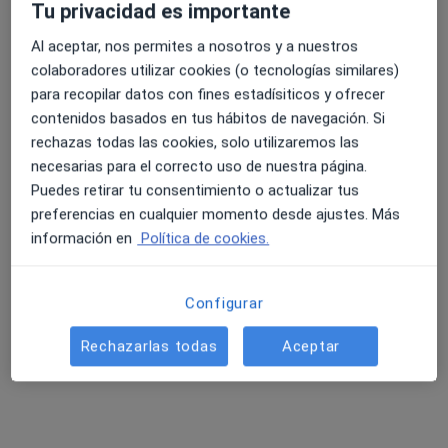
Tu privacidad es importante
Al aceptar, nos permites a nosotros y a nuestros
colaboradores utilizar cookies (o tecnologías similares)
para recopilar datos con fines estadísiticos y ofrecer
contenidos basados en tus hábitos de navegación. Si
Laura Martínez Escudero
rechazas todas las cookies, solo utilizaremos las
necesarias para el correcto uso de nuestra página.
·
Ver más
Psicólogo
Puedes retirar tu consentimiento o actualizar tus
63 opiniones
preferencias en cualquier momento desde ajustes. Más
información en
Política de cookies.
Dirección
Online
Avenida de Andalucía, nº3, local 9, Linares
•
Mapa
Configurar
EL TEJO: Centro de Estimulación Cognitiva
Rechazarlas todas
Aceptar
Primera visita Psicología
50 €
Este especialista no ofrece reserva de cita online en esta dirección.
Pedir una cita