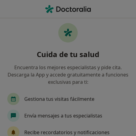
Men
Baja Autoestima • Linares, Jaén
Filtros
• 1
Seguro
Mapa
Especialistas en Baja autoestima en Linares
Cuida de tu salud
Así organizamos los resultados
Encuentra los mejores especialistas y pide cita.
Descarga la App y accede gratuitamente a funciones
¿Qué especialidad estás buscando?
exclusivas para ti:
Psicólogo
Logopeda
Psicólogo infantil
Gestiona tus visitas fácilmente
Envía mensajes a tus especialistas
Recibe recordatorios y notificaciones