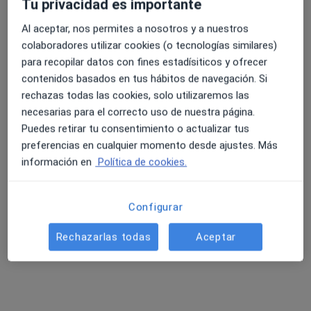
Tu privacidad es importante
Al aceptar, nos permites a nosotros y a nuestros
colaboradores utilizar cookies (o tecnologías similares)
para recopilar datos con fines estadísiticos y ofrecer
contenidos basados en tus hábitos de navegación. Si
rechazas todas las cookies, solo utilizaremos las
necesarias para el correcto uso de nuestra página.
Angela Reboredo de Diego
Puedes retirar tu consentimiento o actualizar tus
·
Ver más
Psicóloga
preferencias en cualquier momento desde ajustes. Más
30 opiniones
información en
Política de cookies.
Dirección
Online
Configurar
San Prudencio Kalea 28, Vitoria
•
Mapa
Rechazarlas todas
Aceptar
Psicología Angela Reboredo
Primera visita Psicología
70 €
Este especialista no ofrece reserva de cita online en esta dirección.