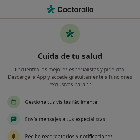
Men
Bulimia • Vitoria, Álava
Filtros
• 1
Seguro
Mapa
Especialistas en Bulimia en Vitoria
Cuida de tu salud
Así organizamos los resultados
Encuentra los mejores especialistas y pide cita.
Descarga la App y accede gratuitamente a funciones
¿Qué especialidad estás buscando?
exclusivas para ti:
Psicólogo
Dietista Nutricionista
Psicólogo
Gestiona tus visitas fácilmente
Envía mensajes a tus especialistas
Recibe recordatorios y notificaciones