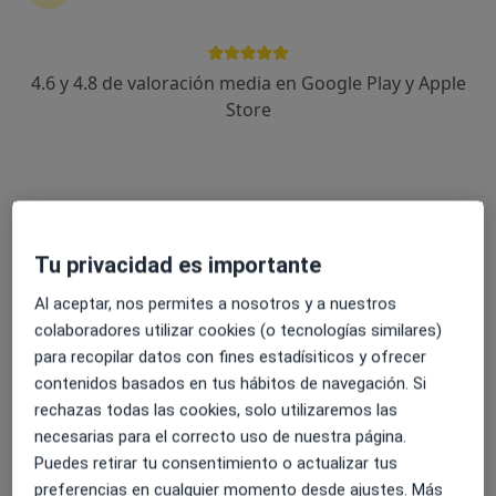
4.6 y 4.8 de valoración media en Google Play y Apple
Judith Chocrón Corcía
Store
·
Ver más
Psicóloga
50 opiniones
Dirección 1
Dirección 2
Online
Tu privacidad es importante
Avenida Juan Carlos I, Rey 11 3º A, Melilla
•
Mapa
Al aceptar, nos permites a nosotros y a nuestros
Gabinete de Logopedia, Psicología Fönia
colaboradores utilizar cookies (o tecnologías similares)
Primera visita Psicología
60 €
para recopilar datos con fines estadísiticos y ofrecer
Este especialista no ofrece reserva de cita online en esta dirección.
contenidos basados en tus hábitos de navegación. Si
rechazas todas las cookies, solo utilizaremos las
Pedir una cita
necesarias para el correcto uso de nuestra página.
Puedes retirar tu consentimiento o actualizar tus
preferencias en cualquier momento desde ajustes. Más