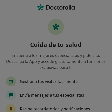
Men
Bullying Acoso Escolar • Melilla, Melilla
Filtros
• 1
Mapa
Especialistas en Bullying (acoso escolar) en
Cuida de tu salud
Melilla
Así organizamos los resultados
Encuentra los mejores especialistas y pide cita.
Descarga la App y accede gratuitamente a funciones
exclusivas para ti:
¿Qué especialidad estás buscando?
Psicólogo
Psicólogo infantil
Logopeda
Gestiona tus visitas fácilmente
Envía mensajes a tus especialistas
Recibe recordatorios y notificaciones