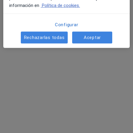
información en
Política de cookies.
Configurar
Rechazarlas todas
Aceptar
Gabinete de Logopedia, Psicología Fönia
·
Ver más
Logopeda, Psicólogo, Psicólogo infantil
80 opiniones
Avenida Juan Carlos I, Rey 11 3º A, Melilla
•
Mapa
Gabinete de Logopedia, Psicología Fönia
Primera visita Logopedia y Logofoniatría
45 €
Mostrar más servicios
Judith Chocrón Corcía