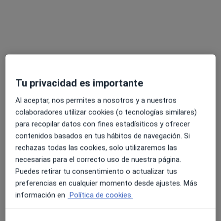
Dr. Jose Manuel Krivocheya Montero
Tu privacidad es importante
Médico de familia
Al aceptar, nos permites a nosotros y a nuestros
56 opiniones
colaboradores utilizar cookies (o tecnologías similares)
Licenciado en Medicina y Cirugia
para recopilar datos con fines estadísiticos y ofrecer
contenidos basados en tus hábitos de navegación. Si
Especialista en Med Familiar y Comunitaria
rechazas todas las cookies, solo utilizaremos las
Soy valorado por mi cercanía y perseverancia.
necesarias para el correcto uso de nuestra página.
Puedes retirar tu consentimiento o actualizar tus
Dirección 1
Dirección 2
Online
preferencias en cualquier momento desde ajustes. Más
información en
Política de cookies.
Calle Dolores Carmona Roman 6, Melilla
•
Mapa
Dr. Krivocheya Compañias Aseguradoras