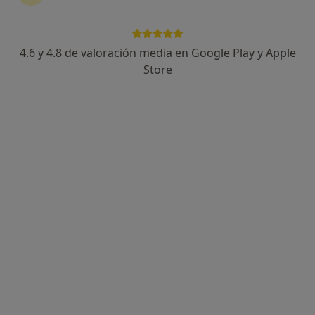
4.6 y 4.8 de valoración media en Google Play y Apple
Dr. César Feliu Serrano
Store
·
Ver más
Pediatra
300 opiniones
Dirección
Online
C. Jacinto Ruiz Mendoza 61, Melilla
•
Mapa
Consulta de Pediatría del Dr. Feliu en Clínica Ivory (Melilla)
Primera visita Pediatría
desde 80 €
Este especialista no ofrece reserva de cita online en esta dirección.
Pedir una cita