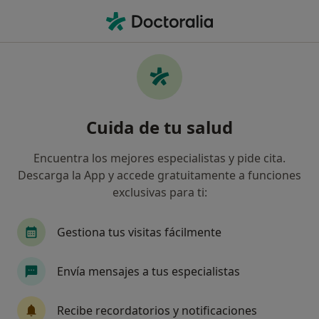
Men
Trastorno De Hiperactividad Y Déficit De Atención Tdah • Melilla, Melilla
Filtros
• 1
Seguro
Mapa
Especialistas en Trastorno de hiperactividad
Cuida de tu salud
y déficit de atención (TDAH) en Melilla
Así organizamos los resultados
Encuentra los mejores especialistas y pide cita.
Descarga la App y accede gratuitamente a funciones
exclusivas para ti:
¿Qué especialidad estás buscando?
Psicólogo
Psicólogo infantil
Médico de fa
Gestiona tus visitas fácilmente
Envía mensajes a tus especialistas
Recibe recordatorios y notificaciones