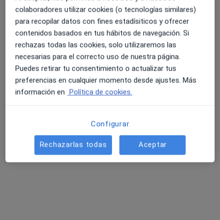
colaboradores utilizar cookies (o tecnologías similares)
para recopilar datos con fines estadísiticos y ofrecer
contenidos basados en tus hábitos de navegación. Si
Laia Alarcón
rechazas todas las cookies, solo utilizaremos las
·
Ver más
necesarias para el correcto uso de nuestra página.
Fisioterapeuta, Osteópata
Puedes retirar tu consentimiento o actualizar tus
249 opiniones
preferencias en cualquier momento desde ajustes. Más
Plaça de Salvador Espriu, 2 , local E, Terrassa
•
Mapa
información en
Política de cookies.
ImaginaSalut
Primera visita fisioterapia
65 €
Configurar
Este especialista no ofrece reserva de cita online en esta dirección.
Rechazarlas todas
Aceptar
Pedir una cita