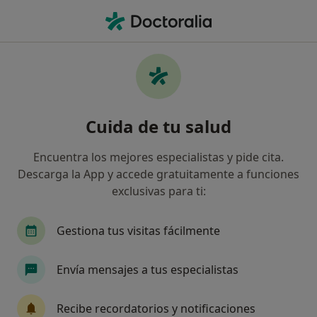
Men
Capsulitis Adhesiva • Rubí, Barcelona
Filtros
• 1
Mapa
Especialistas en Capsulitis adhesiva en Rubí
Cuida de tu salud
Así organizamos los resultados
Encuentra los mejores especialistas y pide cita.
Descarga la App y accede gratuitamente a funciones
¿Qué especialidad estás buscando?
exclusivas para ti:
Fisioterapeuta
Acupuntor
Psicólogo
Gestiona tus visitas fácilmente
Envía mensajes a tus especialistas
Recibe recordatorios y notificaciones