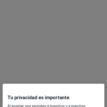
Ferran Espejo Giraldo
·
Ver más
Fisioterapeuta
231 opiniones
Carretera de Barcelona 150 local 4, Sabadell
•
Mapa
Fiostec Funcional
Primera visita fisioterapia
75 €
Este especialista no ofrece reserva de cita online en esta dirección.
Pedir una cita
Tu privacidad es importante
Al aceptar, nos permites a nosotros y a nuestros