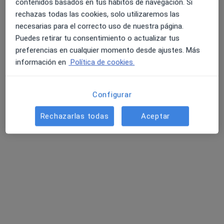
contenidos basados en tus hábitos de navegación. Si
rechazas todas las cookies, solo utilizaremos las
necesarias para el correcto uso de nuestra página.
4.6 y 4.8 de valoración media en Google Play y Apple
Rafael Gonzalez Oñate
Puedes retirar tu consentimiento o actualizar tus
Store
preferencias en cualquier momento desde ajustes. Más
·
Ver más
Médico general, Médico estético
información en
Política de cookies.
369 opiniones
Dirección
Online
Configurar
Rechazarlas todas
Aceptar
Calle Mariano Suárez 1, Jumilla
•
Mapa
Pepa López Avanced Beauty
Peeling Hollywood
60 €
Este especialista no ofrece reserva de cita online en esta dirección.
Pedir una cita