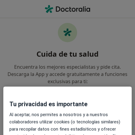
Men
Celulitis • Jumilla, Murcia
Filtros
• 1
Mapa
Especialistas en Celulitis en Jumilla
Cuida de tu salud
Así organizamos los resultados
Encuentra los mejores especialistas y pide cita.
Descarga la App y accede gratuitamente a funciones
¿Qué especialidad estás buscando?
exclusivas para ti:
Médico estético
Médico general
Gestiona tus visitas fácilmente
Tu privacidad es importante
Envía mensajes a tus especialistas
Al aceptar, nos permites a nosotros y a nuestros
colaboradores utilizar cookies (o tecnologías similares)
para recopilar datos con fines estadísiticos y ofrecer
Recibe recordatorios y notificaciones