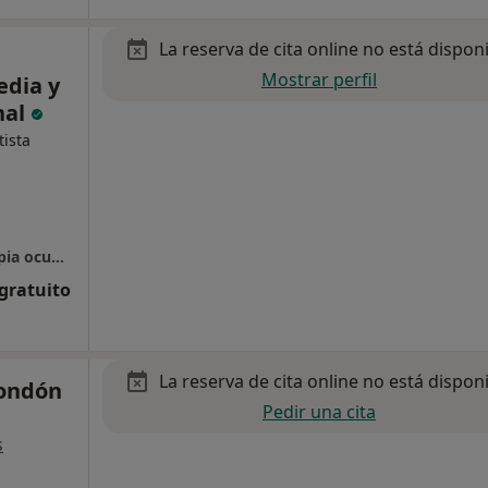
La reserva de cita online no está dispon
Mostrar perfil
edia y
nal
ista
Centro Vidalia, Psicología, Logopedia y Terapia ocupacional
 gratuito
La reserva de cita online no está dispon
Rondón
Pedir una cita
s