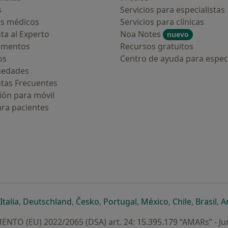
s
Servicios para especialistas
s médicos
Servicios para clínicas
ta al Experto
Noa Notes
nuevo
amentos
Recursos gratuitos
os
Centro de ayuda para especi
medades
tas Frecuentes
ión para móvil
ara pacientes
ueva pestaña
en una nueva pestaña
e abre en una nueva pestaña
se abre en una nueva pestaña
se abre en una nueva pestaña
se abre en una nueva pestaña
se abre en una nueva p
se abre en una
se abre e
se
Italia
,
Deutschland
,
Česko
,
Portugal
,
México
,
Chile
,
Brasil
,
A
NTO (EU) 2022/2065 (DSA) art. 24: 15.395.179 “AMARs” - Ju