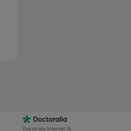
Contacto
Doctoralia - Página de inicio
Doctoralia Internet SL