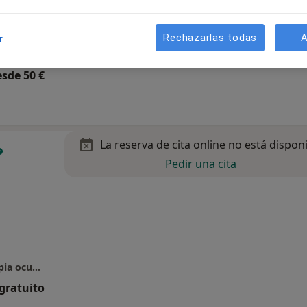
Rechazarlas todas
A
a
r
jácar
esde 50 €
La reserva de cita online no está dispon
Pedir una cita
Centro Vidalia, Psicología, Logopedia y Terapia ocupacional
 gratuito