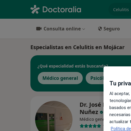
especiali
Consulta online
Seguro
Especialistas en Celulitis en Mojácar
¿Qué especialidad estás buscando?
Médico general
Psicólogo
Tu priv
Al aceptar,
tecnologías
Dr. José María Sol
basados en
Nuñez
necesarias
Médico general
actualizar
143 opiniones
Política d