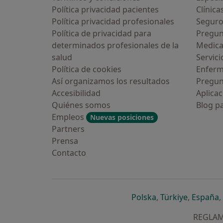
Política privacidad pacientes
Clínica
Política privacidad profesionales
Seguro
Política de privacidad para
Pregun
determinados profesionales de la
Medic
salud
Servici
a vez has usado una app o
Política de cookies
Enfer
t de IA para hablar sobre un
mocional o psicológico?
Así organizamos los resultados
Pregun
Accesibilidad
Aplicac
varias veces
Quiénes somos
Blog p
Empleos
Nuevas posiciones
una vez
Partners
Prensa
pero lo consideraría
Contacto
y no confío en ello
Continuar
se abre en una n
se abre 
s
Polska
,
Türkiye
,
España
,
REGLAME