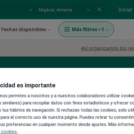
dad, enfermedad o nombre
p. ej. Madrid
Iniciar
Fechas disponibles
Más filtros
•
1
Así organizamos los re
acidad es importante
 nos permites a nosotros y a nuestros colaboradores utilizar cooki
 similares) para recopilar datos con fines estadísiticos y ofrecer 
La reserva de cita online no está dispon
er
 tus hábitos de navegación. Si rechazas todas las cookies, solo uti
Pedir una cita
 para el correcto uso de nuestra página. Puedes retirar tu consenti
 tus preferencias en cualquier momento desde ajustes. Más informa
e cookies.