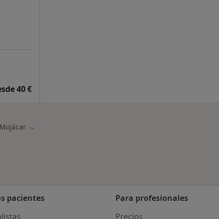
esde 40 €
Mojácar
iar de ciudad
Cambiar de ciudad
os pacientes
Para profesionales
listas
Precios