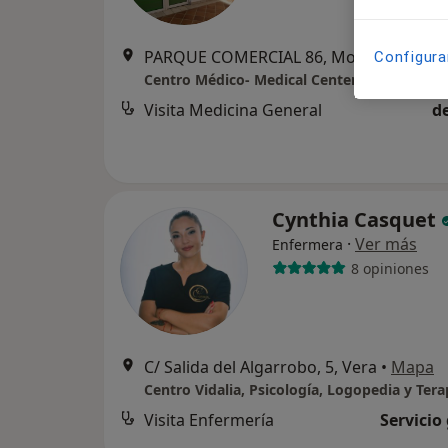
PARQUE COMERCIAL 86, Mojácar
•
Map
Configura
Centro Médico- Medical Center Playa de Mo
Visita Medicina General
d
Cynthia Casquet
·
Ver más
Enfermera
8 opiniones
C/ Salida del Algarrobo, 5, Vera
•
Mapa
Visita Enfermería
Servicio