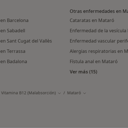
Otras enfermedades en M
 en Barcelona
Cataratas en Mataró
 en Sabadell
Enfermedad de la vesícula 
en Sant Cugat del Vallès
Enfermedad vascular perif
 en Terrassa
Alergias respiratorias en 
) en Badalona
Fístula anal en Mataró
Ver más (15)
rcanas a Mataró
Más en esta catego
e Vitamina B12 (Malabsorción)
Mataró
Cambiar de ciudad
Cambiar de ciudad