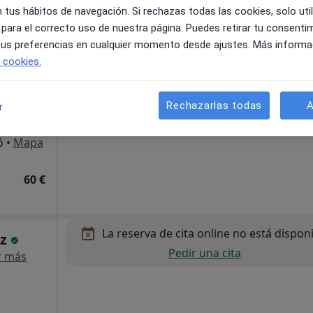
Pedir una cita
cual
 tus hábitos de navegación. Si rechazas todas las cookies, solo uti
r más
 para el correcto uso de nuestra página. Puedes retirar tu consenti
 tus preferencias en cualquier momento desde ajustes. Más informa
e cookies.
Rechazarlas todas
A
r
ó
•
Mapa
60 €
La reserva de cita online no está dispon
ez
Pedir una cita
r más