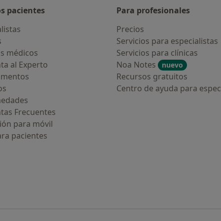
os pacientes
Para profesionales
listas
Precios
s
Servicios para especialistas
s médicos
Servicios para clínicas
ta al Experto
Noa Notes
nuevo
amentos
Recursos gratuitos
os
Centro de ayuda para especi
medades
tas Frecuentes
ión para móvil
ara pacientes