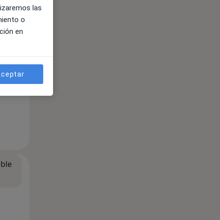
lizaremos las
miento o
ción en
ceptar
ible