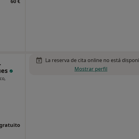
60 €
La reserva de cita online no está dispon
.
Mostrar perfil
ues
co,
 gratuito