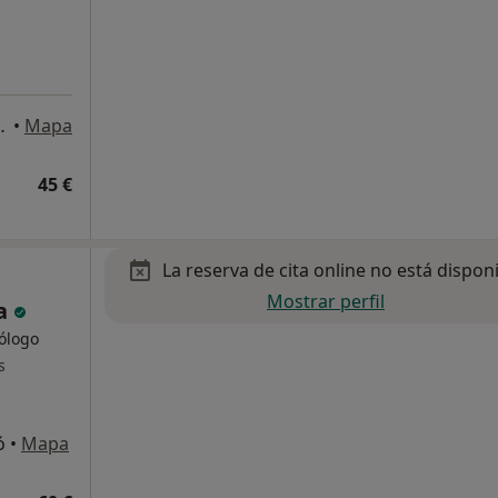
er 47 - 51, Mataró
•
Mapa
45 €
La reserva de cita online no está dispon
Mostrar perfil
ta
cólogo
s
ó
•
Mapa