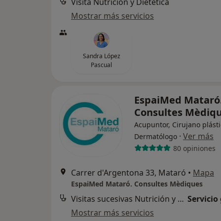
Visita Nutrición y Dietética
Mostrar más servicios
Sandra López
Pascual
EspaiMed Mataró
Consultes Mèdiq
Acupuntor, Cirujano plásti
·
Ver más
Dermatólogo
80 opiniones
Carrer d'Argentona 33, Mataró
•
Mapa
EspaiMed Mataró. Consultes Mèdiques
Visitas sucesivas Nutrición y Dietética
Servicio
Mostrar más servicios