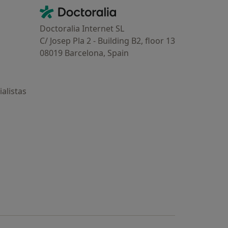
Contacto
Doctoralia - Página de inicio
Doctoralia Internet SL
C/ Josep Pla 2 - Building B2, floor 13
08019 Barcelona, Spain
alistas