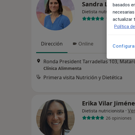
Sandra López Pas
basados en
·
Ve
Dietista nutricionista
necesarias
130 opiniones
actualizar
Política d
Dirección
Online
Configura
Ronda President Tarradellas 103, Matar
Clínica Alimmenta
Primera visita Nutrición y Dietética
Erika Vilar Jimén
·
Ve
Dietista nutricionista
26 opiniones