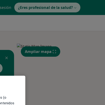
 sesión
¿Eres profesional de la salud?
Ampliar mapa
es (o
ible
contenidos