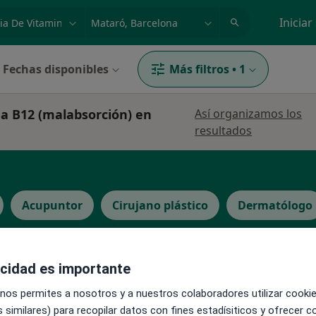
dad, enfermedad o nombre
p. ej. Madrid
Iniciar
Fechas disponibles
Más filtros
•
1
na B12 (malabsorción) en
Así organizamos los
resultados
Acupuntor
Cirujano plástico
Dermatólogo
acidad es importante
 nos permites a nosotros y a nuestros colaboradores utilizar cooki
La reserva de cita online no está dispon
 similares) para recopilar datos con fines estadísiticos y ofrecer 