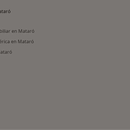
ataró
biliar en Mataró
érica en Mataró
Mataró
ría: Otras enfermedades en Mataró