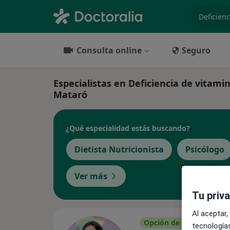
especiali
Consulta online
Seguro
Especialistas en Deficiencia de vitami
Mataró
¿Qué especialidad estás buscando?
Dietista Nutricionista
Psicólogo
Ver más
Tu priv
Al aceptar,
Opción de pago online
tecnologías