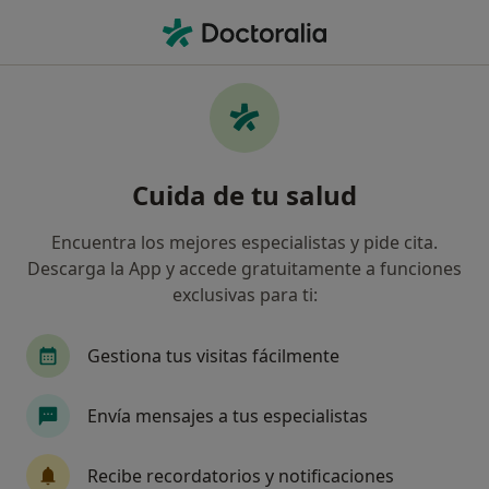
Men
Depresión En La Adolescencia • Sitges, Barcelona
Filtros
• 1
Seguro
Mapa
Especialistas en Depresión en la
Cuida de tu salud
adolescencia en Sitges
Así organizamos los resultados
Encuentra los mejores especialistas y pide cita.
Descarga la App y accede gratuitamente a funciones
exclusivas para ti:
¿Qué especialidad estás buscando?
Psicólogo
Psicólogo infantil
Gestiona tus visitas fácilmente
Envía mensajes a tus especialistas
Recibe recordatorios y notificaciones