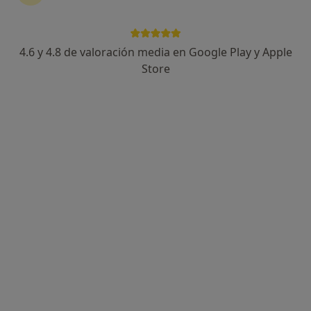
4.6 y 4.8 de valoración media en Google Play y Apple
Nuria Pomares Davila
Store
·
Ver más
Psicóloga
112 opiniones
Dirección
Online
Carrer de Joan Maragall 1, Sitges
•
Mapa
Sitges - Nuria Pomares Dávila
Primera visita Psicología
65 €
Este especialista no ofrece reserva de cita online en esta dirección.
Pedir una cita