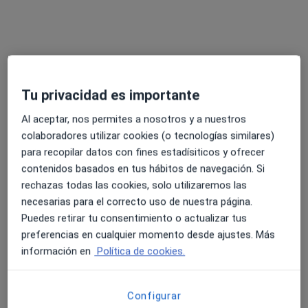
Tu privacidad es importante
Edna Rius
Al aceptar, nos permites a nosotros y a nuestros
·
Ver más
Psicóloga
colaboradores utilizar cookies (o tecnologías similares)
93 opiniones
para recopilar datos con fines estadísiticos y ofrecer
contenidos basados en tus hábitos de navegación. Si
Carrer Joan Puig Mestre 2, Sitges
•
Mapa
rechazas todas las cookies, solo utilizaremos las
Caumma Psicología Sitges
necesarias para el correcto uso de nuestra página.
Primera visita Psicología
desde 65 €
Puedes retirar tu consentimiento o actualizar tus
Este especialista no ofrece reserva de cita online en esta dirección.
preferencias en cualquier momento desde ajustes. Más
información en
Política de cookies.
Pedir una cita
Configurar