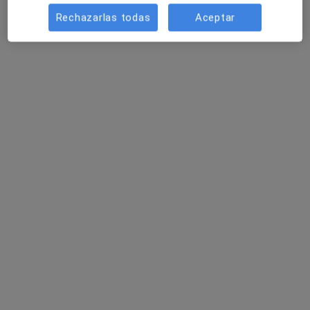
Rechazarlas todas
Aceptar
Dmitry Zenin
·
Ver más
Psicólogo
69 opiniones
Dirección
Online
Avinguda Camí dels Capellans 89, Sitges
•
Mapa
Centre de Psicologia Sanitària Fran Castillo
Atención psicológica a domicilio
desde 120 €
Este especialista no ofrece reserva de cita online en esta dirección.
Pedir una cita