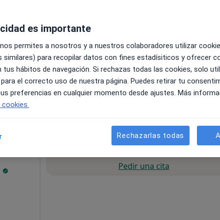
acidad es importante
 nos permites a nosotros y a nuestros colaboradores utilizar cooki
 similares) para recopilar datos con fines estadísiticos y ofrecer 
 tus hábitos de navegación. Si rechazas todas las cookies, solo uti
 para el correcto uso de nuestra página. Puedes retirar tu consenti
 tus preferencias en cualquier momento desde ajustes. Más informa
e cookies.
60 €
Rechazarlas todas
A
r
La reserva de cita online no está dispon
Pedir una cita
h