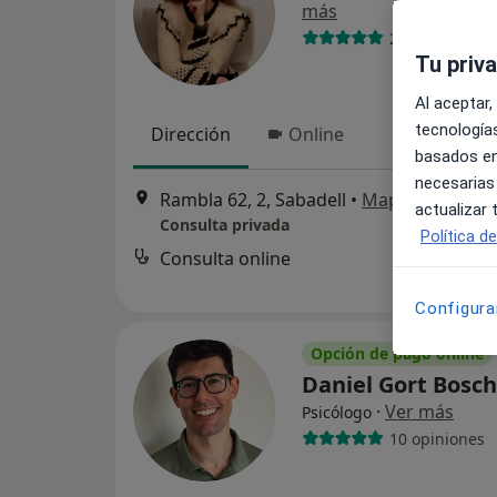
más
29 opiniones
Tu priv
Al aceptar,
tecnologías
Dirección
Online
basados en
necesarias
Rambla 62, 2, Sabadell
•
Mapa
actualizar
Consulta privada
Política d
Consulta online
Configura
Opción de pago online
Daniel Gort Bosc
·
Ver más
Psicólogo
10 opiniones