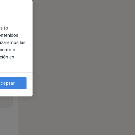
es (o
contenidos
lizaremos las
miento o
ción en
ceptar
ible