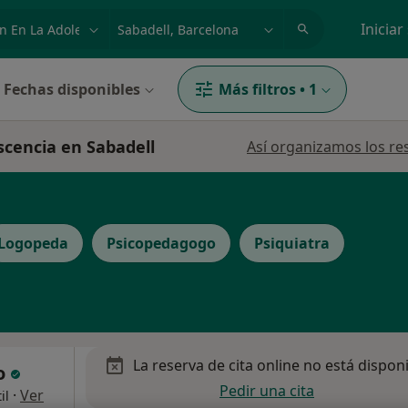
dad, enfermedad o nombre
p. ej. Madrid
Iniciar
Fechas disponibles
Más filtros
•
1
scencia en Sabadell
Así organizamos los re
Logopeda
Psicopedagogo
Psiquiatra
La reserva de cita online no está dispon
ío
Pedir una cita
·
Ver
il