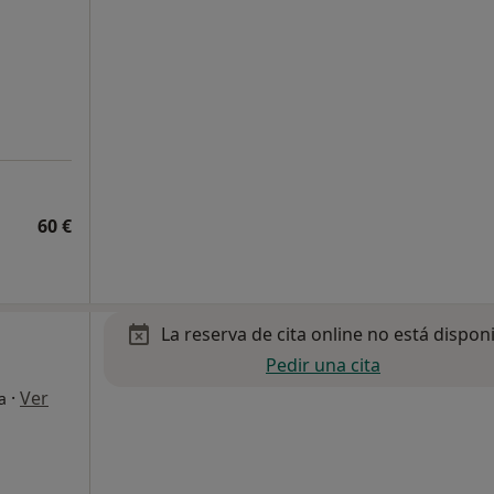
60 €
La reserva de cita online no está dispon
Pedir una cita
·
Ver
a