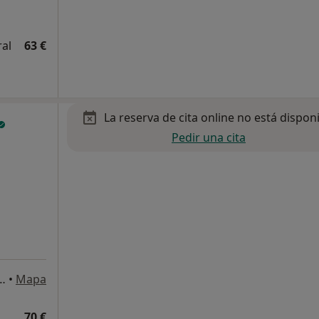
ral
63 €
La reserva de cita online no está dispon
Pedir una cita
 Plaça Major, 72, 2n2a, Sabadell
•
Mapa
70 €