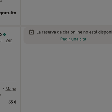
 gratuito
La reserva de cita online no está dispon
io
Pedir una cita
·
Ver
il
Sant Quirze del Vallès
•
Mapa
)
65 €