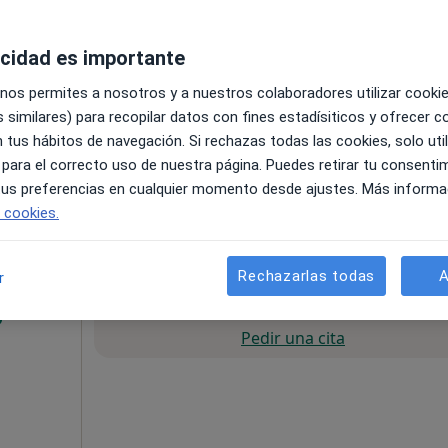
il,
·
Ver
a
acidad es importante
 nos permites a nosotros y a nuestros colaboradores utilizar cooki
 similares) para recopilar datos con fines estadísiticos y ofrecer 
 tus hábitos de navegación. Si rechazas todas las cookies, solo uti
 para el correcto uso de nuestra página. Puedes retirar tu consenti
 tus preferencias en cualquier momento desde ajustes. Más informa
a
e cookies.
esde 75 €
Rechazarlas todas
A
r
La reserva de cita online no está dispon
Pedir una cita