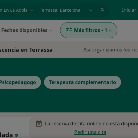
dad, enfermedad o nombre
p. ej. Madrid
Iniciar
Fechas disponibles
Más filtros
•
1
scencia en Terrassa
Así organizamos los re
Psicopedagogo
Terapeuta complementario
La reserva de cita online no está dispon
Pedir una cita
glada