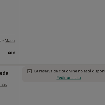
a
•
Mapa
60 €
La reserva de cita online no está dispon
veda
Pedir una cita
 más