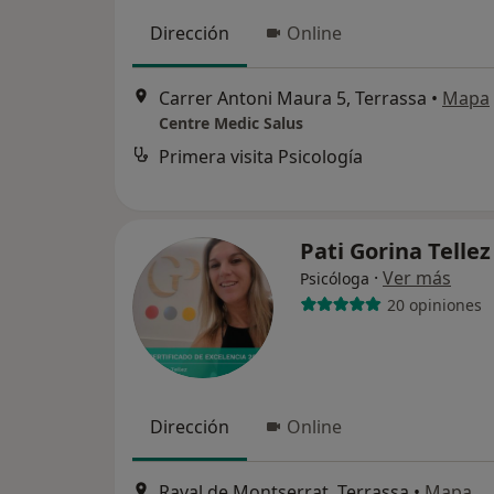
Dirección
Online
Carrer Antoni Maura 5, Terrassa
•
Mapa
Centre Medic Salus
Primera visita Psicología
Pati Gorina Telle
·
Ver más
Psicóloga
20 opiniones
Dirección
Online
Raval de Montserrat, Terrassa
•
Mapa