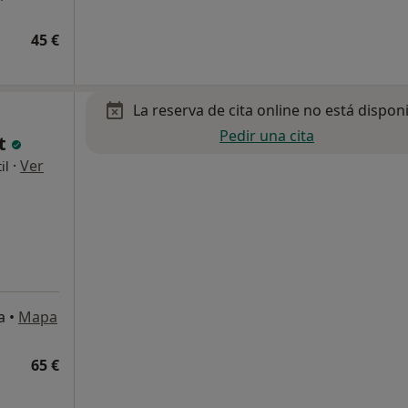
45 €
La reserva de cita online no está dispon
Pedir una cita
et
·
Ver
il
a
•
Mapa
65 €