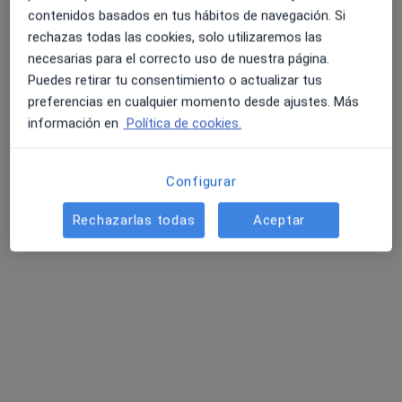
contenidos basados en tus hábitos de navegación. Si
rechazas todas las cookies, solo utilizaremos las
necesarias para el correcto uso de nuestra página.
Puedes retirar tu consentimiento o actualizar tus
preferencias en cualquier momento desde ajustes. Más
información en
Política de cookies.
Opción de pago online
Dra. Luz Locatelli Dalimier
Configurar
·
Ver más
Psicóloga
38 opiniones
Rechazarlas todas
Aceptar
Dirección
Online
Avenida de los Argonautas, 10, Benalmádena
•
Mapa
Dra. Luz Locatelli Dalimier - Findthelightherapy
Consulta online
75 €
Este especialista no ofrece reserva de cita online en esta dirección.