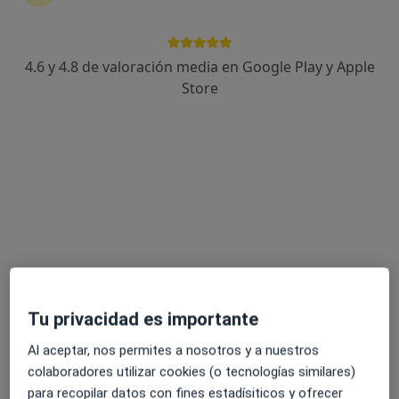
4.6 y 4.8 de valoración media en Google Play y Apple
Mª del Mar Córdoba Ramírez
Store
·
Ver más
Dietista nutricionista
87 opiniones
Dirección
Online
C. Río Guadalete 9, Mijas-Costa
•
Mapa
ERTUN Centro de nutrición
Primera visita Nutrición y Dietética
50 €
Este especialista no ofrece reserva de cita online en esta dirección.
Tu privacidad es importante
Pedir una cita
Al aceptar, nos permites a nosotros y a nuestros
colaboradores utilizar cookies (o tecnologías similares)
para recopilar datos con fines estadísiticos y ofrecer