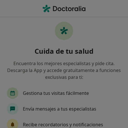
Men
Diabetes Gestacional • Mijas-Costa, Málaga
Filtros
• 1
Seguro
Mapa
Especialistas en Diabetes gestacional en
Cuida de tu salud
Mijas-Costa
Así organizamos los resultados
Encuentra los mejores especialistas y pide cita.
Descarga la App y accede gratuitamente a funciones
exclusivas para ti:
¿Qué especialidad estás buscando?
Endocrino
Psicólogo
Logopeda
Diges
Gestiona tus visitas fácilmente
Envía mensajes a tus especialistas
Recibe recordatorios y notificaciones