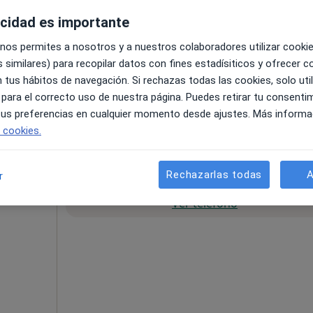
acidad es importante
 nos permites a nosotros y a nuestros colaboradores utilizar cooki
 similares) para recopilar datos con fines estadísiticos y ofrecer 
 tus hábitos de navegación. Si rechazas todas las cookies, solo uti
 para el correcto uso de nuestra página. Puedes retirar tu consenti
pecificar
 tus preferencias en cualquier momento desde ajustes. Más informa
e cookies.
Rechazarlas todas
A
r
La reserva de cita online no está dispon
Ver teléfono