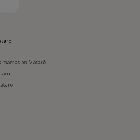
ataró
as mamas en Mataró
ataró
Mataró
ó
ría: Otras enfermedades en Mataró