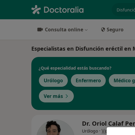
especiali
Consulta online
Seguro
Especialistas en Disfunción eréctil en
¿Qué especialidad estás buscando?
Urólogo
Enfermero
Médico g
Ver más
Dr. Oriol Calaf Pe
·
Ver más
Urólogo