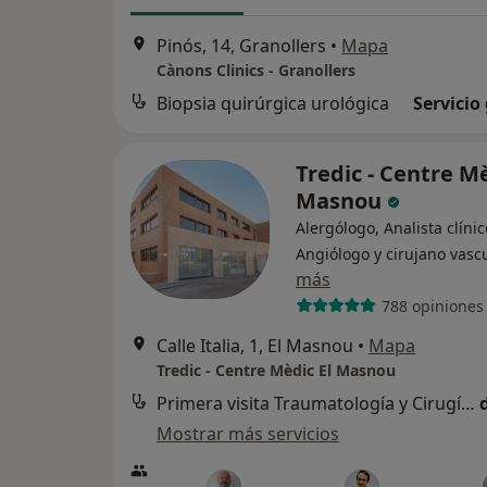
Pinós, 14, Granollers
•
Mapa
Cànons Clinics - Granollers
Biopsia quirúrgica urológica
Servicio
Tredic - Centre Mè
Masnou
Alergólogo, Analista clínic
Angiólogo y cirujano vasc
más
788 opiniones
Calle Italia, 1, El Masnou
•
Mapa
Tredic - Centre Mèdic El Masnou
Primera visita Traumatología y Cirugía Ortopédica
Mostrar más servicios