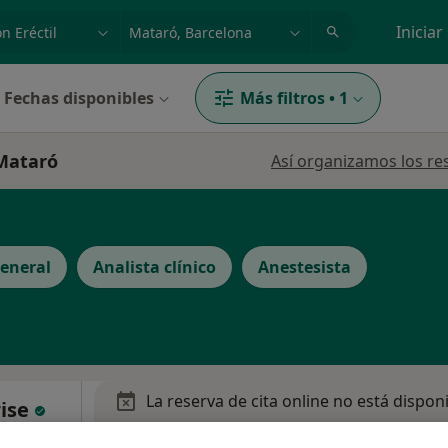
dad, enfermedad o nombre
p. ej. Madrid
Iniciar
Fechas disponibles
Más filtros
•
1
 Mataró
Así organizamos los re
eneral
Analista clínico
Anestesista
La reserva de cita online no está dispon
rise
Pedir una cita