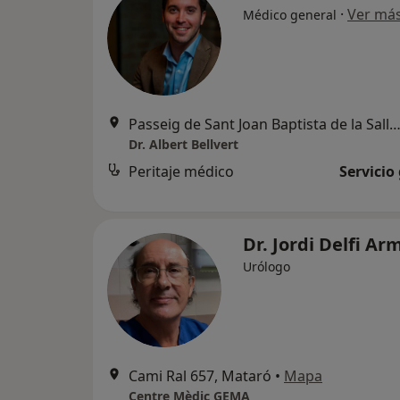
·
Ver má
Médico general
Passeig de Sant Joan Baptista de la Salle 1, Premià d
Dr. Albert Bellvert
Peritaje médico
Servicio
Dr. Jordi Delfi A
Urólogo
Cami Ral 657, Mataró
•
Mapa
Centre Mèdic GEMA