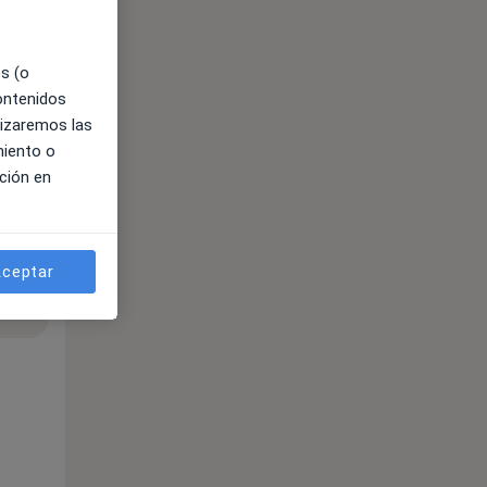
es (o
contenidos
lizaremos las
miento o
ción en
ceptar
ible