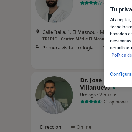
6 opiniones
Tu priv
Al aceptar,
tecnologías
Calle Italia, 1, El Masnou
•
Mapa
basados en
TREDIC - Centre Mèdic El Masnou
necesarias
Primera visita Urología
Precio sin es
actualizar
Política d
Configura
Dr. José Carpio
Villanueva
·
Ver más
Urólogo
21 opiniones
Dirección
Online