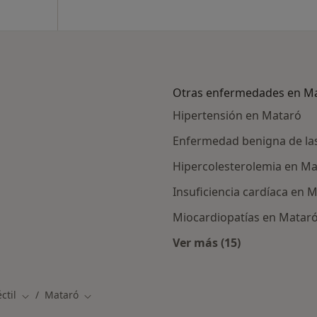
Otras enfermedades en M
Hipertensión en Mataró
Enfermedad benigna de l
Hipercolesterolemia en M
Insuficiencia cardíaca en 
Miocardiopatías en Matar
Ver más (15)
ercanas a Mataró
Más en esta catego
ctil
Mataró
Cambiar de ciudad
Cambiar de ciudad