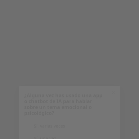
psicológico?
Paula Díaz Segura
Sí, varias veces
·
Ver más
Logopeda
Sí, una vez
Dirección
Online
No, pero lo consideraría
Calle Monjardín, 7, Pamplona
•
Mapa
No, y no confío en ello
Clínica Monjardin-Kaptain
Logopedia
desde 24 €
Continuar
Este especialista no ofrece reserva de cita online en esta dirección.
Pedir una cita