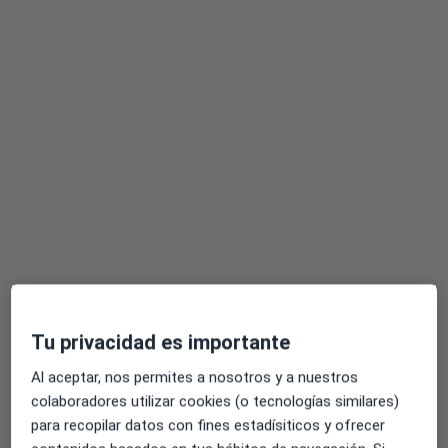
Opción de pago online
Ainhoa Munárriz Zúñiga
·
Ver más
Psicóloga
7 opiniones
Dirección
Online
Tu privacidad es importante
C/ Luis Morondo 11, bajo., Pamplona
•
Mapa
Al aceptar, nos permites a nosotros y a nuestros
Kunap
colaboradores utilizar cookies (o tecnologías similares)
Primera visita Psicología Infantil
70 €
para recopilar datos con fines estadísiticos y ofrecer
Este especialista no ofrece reserva de cita online en esta dirección.