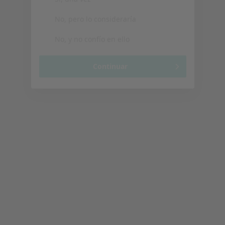
Noemí Reviriego Reinaldo
Psicólogo infantil
Pamplona, Pamplona
•
Mapa
Psicóloga Noemí Reviriego
Consulta online
70 €
Este especialista no ofrece reserva de cita online en esta dirección.
Pedir una cita