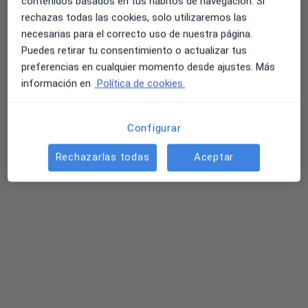
contenidos basados en tus hábitos de navegación. Si
rechazas todas las cookies, solo utilizaremos las
Pedir una cita
necesarias para el correcto uso de nuestra página.
Puedes retirar tu consentimiento o actualizar tus
preferencias en cualquier momento desde ajustes. Más
información en
Política de cookies.
Configurar
Rechazarlas todas
Aceptar
Opción de pago online
Kunap
Fisioterapeuta, Dietista nutricionista, Psicólogo
9 opiniones
C/ Luis Morondo 11, bajo., Pamplona
•
Mapa
Kunap
Psicología deportiva juvenil
65 €