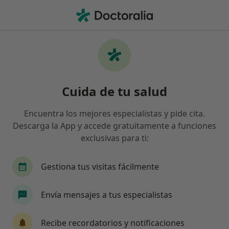
Men
Dislexia • Pamplona, Navarra
Filtros
• 1
Seguro
Mapa
Especialistas en Dislexia en Pamplona
Cuida de tu salud
Así organizamos los resultados
Encuentra los mejores especialistas y pide cita.
Descarga la App y accede gratuitamente a funciones
¿Qué especialidad estás buscando?
exclusivas para ti:
Psicólogo
Logopeda
Fisioterapeuta
D
Gestiona tus visitas fácilmente
Envía mensajes a tus especialistas
Recibe recordatorios y notificaciones