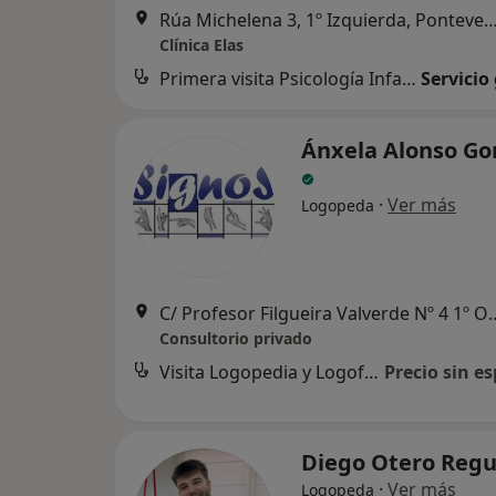
Rúa Michelena 3, 1º Izquierda, Pon
Clínica Elas
Primera visita Psicología Infantil
Servicio
Ánxela Alonso Go
·
Ver más
Logopeda
C/ Profesor Filgueira Valverd
Consultorio privado
Visita Logopedia y Logofoniatría
Precio sin es
Diego Otero Reg
·
Ver más
Logopeda