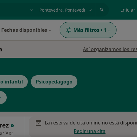
dad, enfermedad o nombre
p. ej. Madrid
Iniciar
Fechas disponibles
Más filtros
•
1
a
Así organizamos los re
o infantil
Psicopedagogo
La reserva de cita online no está dispon
árez
Pedir una cita
·
Ver
a