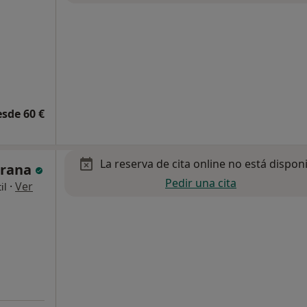
esde 60 €
La reserva de cita online no está dispon
urana
Pedir una cita
·
Ver
il