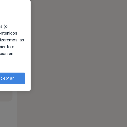
es (o
contenidos
lizaremos las
miento o
ción en
ceptar
ible