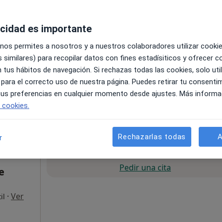
acidad es importante
 nos permites a nosotros y a nuestros colaboradores utilizar cooki
 similares) para recopilar datos con fines estadísiticos y ofrecer 
 tus hábitos de navegación. Si rechazas todas las cookies, solo uti
 para el correcto uso de nuestra página. Puedes retirar tu consenti
Mapa
 tus preferencias en cualquier momento desde ajustes. Más informa
e cookies.
Visita Medicina Complementaria y terapias alternativas
40 €
Rechazarlas todas
A
r
La reserva de cita online no está dispon
Pedir una cita
e
·
Ver
il