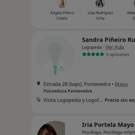
Ángela Piñero
Uxia Rodríguez
Rebe
Cotelo
Ucha
S
Sandra Piñeiro R
·
Ver más
Logopeda
3 opiniones
Estrada 28 (bajo), Pontevedra
•
Mapa
Psicoeduca Pontevedra
Visita Logopedia y Logofoniatría
Precio sin es
Iria Portela May
Psicóloga, Psicóloga infant