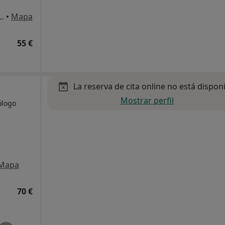
ellado, numero 11, 2º izq, Pontevedra
•
Mapa
55 €
La reserva de cita online no está dispon
Mostrar perfil
ólogo
Mapa
70 €