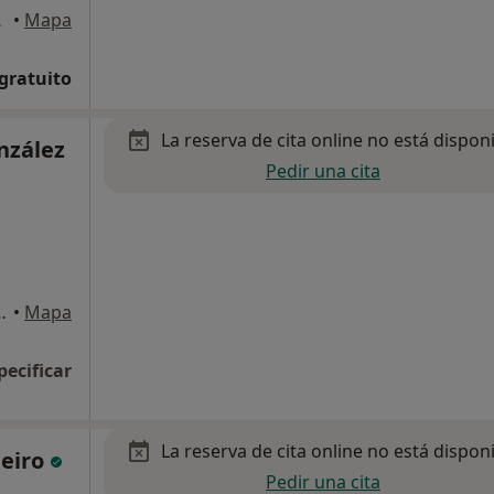
tevedra
•
Mapa
 gratuito
La reserva de cita online no está dispon
nzález
Pedir una cita
e Nº 4 1º Of.2, Pontevedra
•
Mapa
pecificar
La reserva de cita online no está dispon
ueiro
Pedir una cita