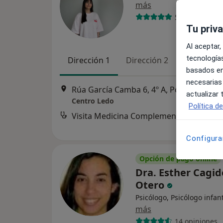
más
5 opiniones
Tu priv
Al aceptar,
tecnologías
Dirección 1
Dirección 2
Online
basados en
necesarias
Rúa García Camba 6, 4º A, Pontevedra
•
actualizar
Centro Ledo
Política d
Configura
Opción de pago online
Dra. Esther Cagid
Otero
Psicólogo, Psicólogo infant
más
14 opiniones