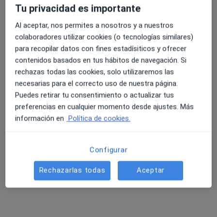
Tu privacidad es importante
Al aceptar, nos permites a nosotros y a nuestros
4.6 y 4.8 de valoración media en Google Play y Apple
Dr. Victor Soriano Gimenez
colaboradores utilizar cookies (o tecnologías similares)
Store
para recopilar datos con fines estadísiticos y ofrecer
·
Ver más
Cirujano general
contenidos basados en tus hábitos de navegación. Si
Calle Maestra Lola Meseguer, Alcantarilla
•
Mapa
rechazas todas las cookies, solo utilizaremos las
Hospital Viamed San Jose
necesarias para el correcto uso de nuestra página.
Primera visita Cirugía General y Ap. Digestivo
Precio sin especificar
Puedes retirar tu consentimiento o actualizar tus
preferencias en cualquier momento desde ajustes. Más
Este especialista no ofrece reserva de cita online en esta dirección.
información en
Política de cookies.
Pedir una cita
Configurar
Rechazarlas todas
Aceptar