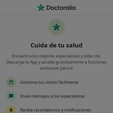
Men
Dolor Crónico De Espalda • Churra, Murcia
Filtros
• 1
Seguro
Mapa
Especialistas en Dolor crónico de espalda en
Cuida de tu salud
Churra
Así organizamos los resultados
Encuentra los mejores especialistas y pide cita.
Descarga la App y accede gratuitamente a funciones
exclusivas para ti:
¿Qué especialidad estás buscando?
Fisioterapeuta
Podólogo
Gestiona tus visitas fácilmente
Envía mensajes a tus especialistas
Recibe recordatorios y notificaciones