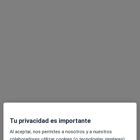
María Belando Fernández
·
Ver más
Fisioterapeuta
544 opiniones
Dirección
Online
Calle Doctor Alonso de Espejo, 10, Murcia
•
Mapa
Soma Salud y Bienestar
Tu privacidad es importante
Primera visita fisioterapia
45 €
Al aceptar, nos permites a nosotros y a nuestros
Este especialista no ofrece reserva de cita online en esta dirección.
colaboradores utilizar cookies (o tecnologías similares)