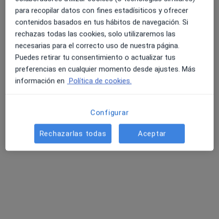
para recopilar datos con fines estadísiticos y ofrecer
Pedir una cita
contenidos basados en tus hábitos de navegación. Si
rechazas todas las cookies, solo utilizaremos las
necesarias para el correcto uso de nuestra página.
Puedes retirar tu consentimiento o actualizar tus
preferencias en cualquier momento desde ajustes. Más
información en
Política de cookies.
Configurar
Carmen Zaragoza Lajarin
Rechazarlas todas
Aceptar
·
Ver más
Fisioterapeuta
152 opiniones
Calle Sagasta, 30, Murcia
•
Mapa
Greda
Primera visita fisioterapia
38 €
Este especialista no ofrece reserva de cita online en esta dirección.