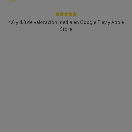
4.6 y 4.8 de valoración media en Google Play y Apple
Bianca Salmeri
Store
·
Ver más
Fisioterapeuta, Osteópata
167 opiniones
Calle Miguel de Unamuno 4, Murcia
•
Mapa
Fisioterapia Osteopatía y Pilates Murcia | DENUEVO Siéntete bien
Primera visita fisioterapia
desde 44 €
Este especialista no ofrece reserva de cita online en esta dirección.
Pedir una cita