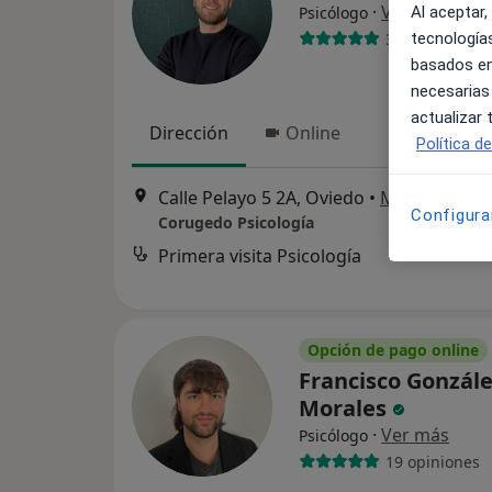
·
Ver más
Al aceptar,
Psicólogo
33 opiniones
tecnologías
basados en
necesarias
actualizar
Dirección
Online
Política d
Calle Pelayo 5 2A, Oviedo
•
Mapa
Configura
Corugedo Psicología
Primera visita Psicología
Opción de pago online
Francisco Gonzál
Morales
·
Ver más
Psicólogo
19 opiniones