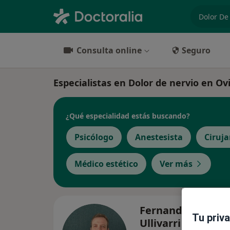
especiali
Consulta online
Seguro
Especialistas en Dolor de nervio en Ov
¿Qué especialidad estás buscando?
Psicólogo
Anestesista
Ciruja
Médico estético
Ver más
Fernando Eric Pér
Tu priv
Ullivarri