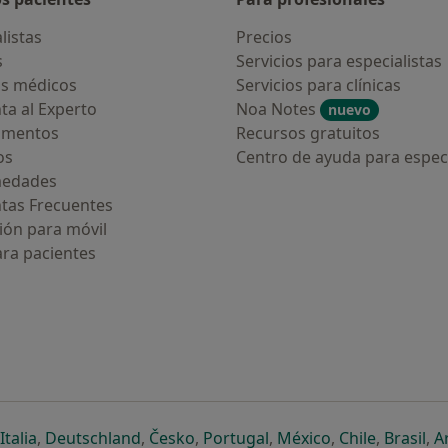
listas
Precios
s
Servicios para especialistas
s médicos
Servicios para clínicas
ta al Experto
Noa Notes
nuevo
amentos
Recursos gratuitos
os
Centro de ayuda para especi
medades
tas Frecuentes
ión para móvil
ara pacientes
ueva pestaña
en una nueva pestaña
e abre en una nueva pestaña
se abre en una nueva pestaña
se abre en una nueva pestaña
se abre en una nueva pestaña
se abre en una nueva p
se abre en una
se abre e
se
Italia
,
Deutschland
,
Česko
,
Portugal
,
México
,
Chile
,
Brasil
,
A