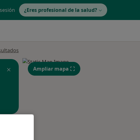
 sesión
¿Eres profesional de la salud?
sultados
Ampliar mapa
ible