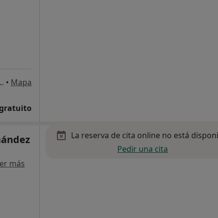
enéndez Pidal 27, Bajo, Oviedo
•
Mapa
 gratuito
La reserva de cita online no está dispon
nández
Pedir una cita
er más