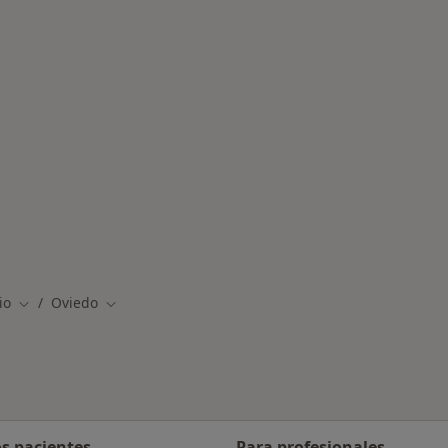
rmedades en Oviedo
io
Oviedo
Cambiar de ciudad
Cambiar de ciudad
os pacientes
Para profesionales