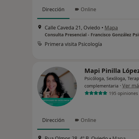
Dirección
Online
Calle Caveda 21, Oviedo
•
Mapa
Consulta Presencial - Francisco González Ps
Primera visita Psicología
Mapi Pinilla Lópe
Psicóloga, Sexóloga, Tera
·
Ver má
complementaria
195 opiniones
Dirección
Online
Rua Olmos 28, 4º B, Oviedo
•
Mapa