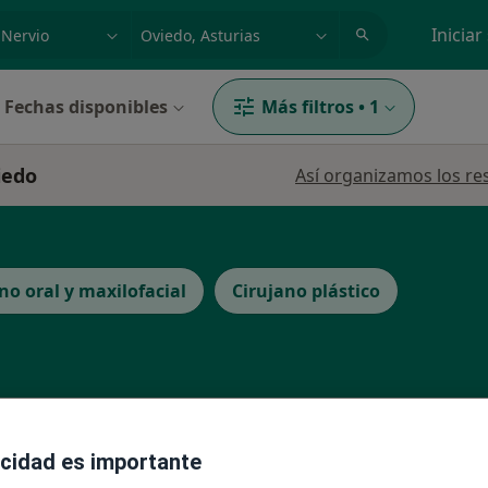
dad, enfermedad o nombre
p. ej. Madrid
Iniciar
Fechas disponibles
Más filtros
•
1
iedo
Así organizamos los re
no oral y maxilofacial
Cirujano plástico
La reserva de cita online no está dispon
ez-
acidad es importante
Pedir una cita