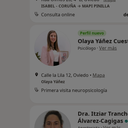
ISABEL - CORUÑA → MAPI PINILLA
Consulta online
d
Perfil nuevo
Olaya Yáñez Cue
·
Ver más
Psicólogo
Calle la Lila 12, Oviedo
•
Mapa
Olaya Yáñez
Primera visita neuropsicología
Dra. Itziar Tranc
Álvarez-Cagigas
·
Ver más
Anestesista