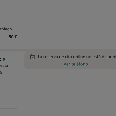
icólogo
50 €
La reserva de cita online no está dispon
z
Ver teléfono
peuta
s