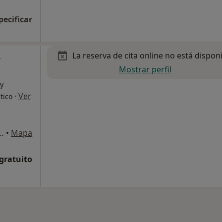
pecificar
La reserva de cita online no está dispon
r
Mostrar perfil
 y
·
Ver
tico
enéndez Pidal 27, Bajo, Oviedo
•
Mapa
 gratuito