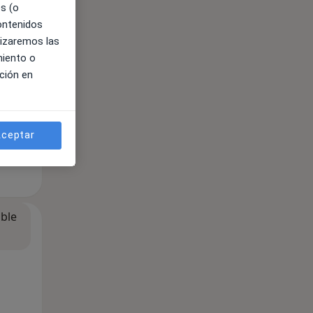
es (o
contenidos
lizaremos las
miento o
ción en
ceptar
ible