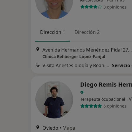
3 opiniones
Dirección 1
Dirección 2
Avenida Hermanos M
Clínica Rehberger López-Fanjul
Visita Anestesiología y Reanimación
Servicio
Diego Remis Her
·
V
Terapeuta ocupacional
6 opiniones
Oviedo
•
Mapa