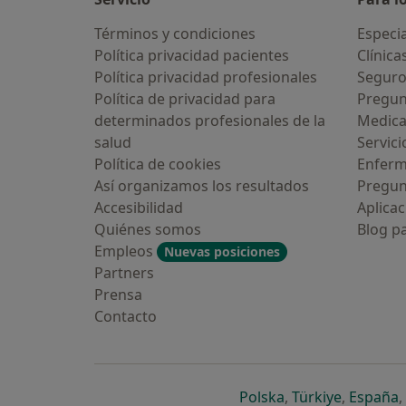
Términos y condiciones
Especia
Política privacidad pacientes
Clínica
Política privacidad profesionales
Seguro
Política de privacidad para
Pregun
determinados profesionales de la
Medic
salud
Servici
Política de cookies
Enfer
Así organizamos los resultados
Pregun
Accesibilidad
Aplicac
Quiénes somos
Blog p
Empleos
Nuevas posiciones
Partners
Prensa
Contacto
se abre en una n
se abre 
s
Polska
,
Türkiye
,
España
,