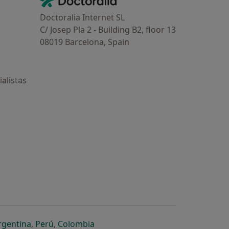
Contacto
Doctoralia Internet SL
C/ Josep Pla 2 - Building B2, floor 13
08019 Barcelona, Spain
alistas
estaña
 nueva pestaña
n una nueva pestaña
 abre en una nueva pestaña
se abre en una nueva pestaña
se abre en una nueva pestaña
se abre en una nueva pestaña
rgentina
,
Perú
,
Colombia